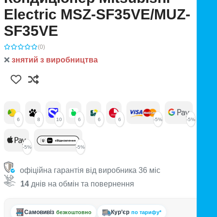
Electric MSZ-SF35VE/MUZ-
SF35VE
(0)
❌
знятий з виробництва
6
8
10
6
6
6
-5%
-5%
-5%
-5%
офіційна гарантія від виробника 36 міс
14
днів на обмін та повернення
Самовивіз
Кур’єр
безкоштовно
по тарифу*