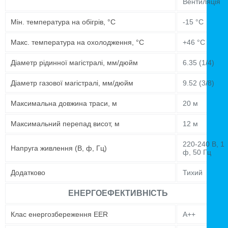
Вентиляція
Мін. температура на обігрів, °C
-15 °C
Макс. температура на охолодження, °C
+46 °C
Діаметр рідинної магістралі, мм/дюйм
6.35 (1/4)
Діаметр газової магістралі, мм/дюйм
9.52 (3/8)
Максимальна довжина траси, м
20 м
Максимальний перепад висот, м
12 м
220-240 В, 1
Напруга живлення (В, ф, Гц)
ф, 50 Гц
Додатково
Тихий
ЕНЕРГОЕФЕКТИВНІСТЬ
Клас енергозбереження EER
A++