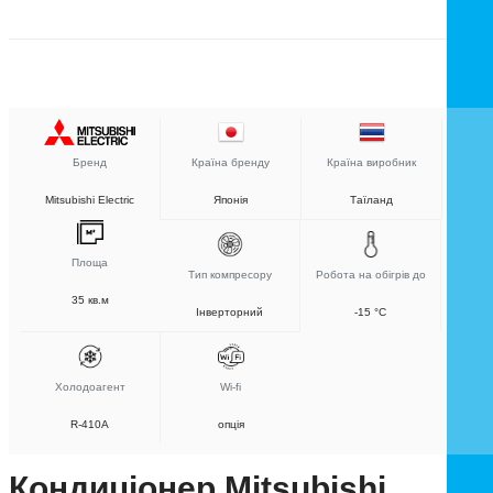
Бренд
Країна бренду
Країна виробник
Mitsubishi Electric
Японія
Таїланд
Площа
Тип компресору
Робота на обігрів до
35 кв.м
Інверторний
-15 °C
Холодоагент
Wi-fi
R-410A
опція
Кондиціонер Mitsubishi