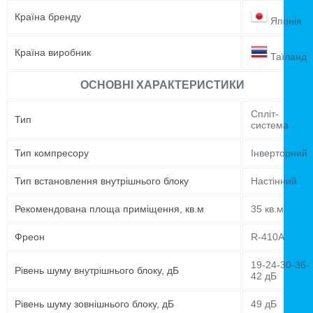
Країна бренду
Японія
Країна виробник
Таїланд
ОСНОВНІ ХАРАКТЕРИСТИКИ
Спліт-
Тип
система
Тип компресору
Інверторний
Тип встановлення внутрішнього блоку
Настінний
Рекомендована площа приміщення, кв.м
35 кв.м
Фреон
R-410A
19-24-30-36-
Рівень шуму внутрішнього блоку, дБ
42 дБ
Рівень шуму зовнішнього блоку, дБ
49 дБ