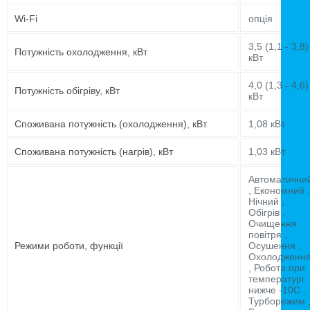
Wi-Fi
опція
3,5 (1,1 - 3,8)
Потужність охолодження, кВт
кВт
4,0 (1,3 - 4,6)
Потужність обігріву, кВт
кВт
Споживана потужність (охолодження), кВт
1,08 кВт
Споживана потужність (нагрів), кВт
1,03 кВт
Автоматични
, Економний ,
Нічний ,
Обігрів ,
Очищення
повітря ,
Режими роботи, функції
Осушення ,
Охолодженн
, Робота при
температурі
нижче -10C ,
Турборежим 