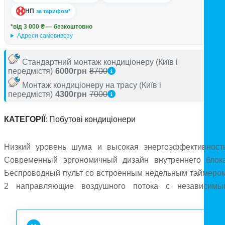
НП
за тарифом*
*від 3 000 ₴ — безкоштовно
Адреси самовивозу
Стандартний монтаж кондиціонеру
(Київ і
передмістя)
6000грн
8700
Монтаж кондиціонеру на трасу
(Київ і
передмістя)
4300грн
7000
КАТЕГОРІЇ
:
Побутові кондиціонери
Низкий уровень шума и высокая энергоэффективность
Современный эргономичный дизайн внутреннего блока
Беспроводный пульт со встроенным недельным таймером
2 направляющие воздушного потока с независимы
приводом (2 электродвигателя). Установка на стары
трубопроводы: при замене старых систем с хладагенто