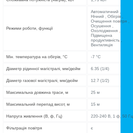
Автоматичний ,
Нічний , Обігрів ,
Очищення повітря ,
Осушення ,
Режими роботи, функції
Охолодження ,
Підвищена
продуктивність ,
Вентиляція
Мін. температура на обігрів, °C
-7 °C
Діаметр рідинної магістралі, мм/дюйм
6.35 (1/4)
Діаметр газової магістралі, мм/дюйм
12.7 (1/2)
Максимальна довжина траси, м
25 м
Максимальний перепад висот, м
15 м
Напруга живлення (В, ф, Гц)
220-240 В, 1 ф, 50 Гц
Фільтрація повітря
є