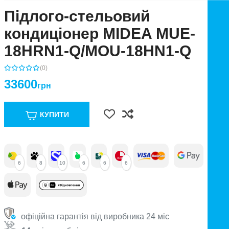
Підлого-стельовий
кондиціонер MIDEA MUE-
18HRN1-Q/MOU-18HN1-Q
(0)
33600
грн
КУПИТИ
6
8
10
6
6
6
офіційна гарантія від виробника 24 міс