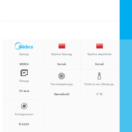
Бренд
Країна бренду
Країна виробник
MIDEA
Китай
Китай
Площа
Тип компресору
Робота на обігрів до
53 кв.м
Звичайний
-7 °C
Холодоагент
R-410A