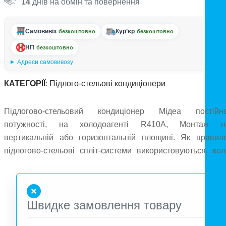
14
днів на обмін та повернення
Самовивіз
Кур’єр
безкоштовно
безкоштовно
НП
безкоштовно
Адреси самовивозу
КАТЕГОРІЇ
:
Підлого-стельові кондиціонери
Підлогово-стельовий кондиціонер Мідеа постійно
потужності, на холодоагенті R410А, Монтаж н
вертикальній або горизонтальній площині. Як правило
підлогово-стельові спліт-системи використовуються, кол
необхідно забезпечити кондиціювання великих залів 
«маркетах», офісах «Open Space», ресторанах та кафе.
Швидке замовлення товару