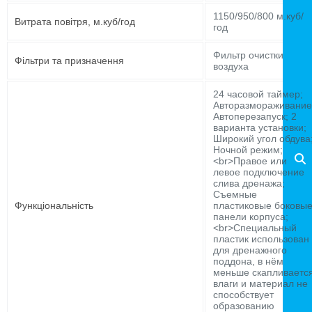
1150/950/800 м.куб/
Витрата повітря, м.куб/год
год
Фильтр очистки
Фільтри та призначення
воздуха
24 часовой таймер;
Авторазмораживание
Автоперезапуск; 2
варианта установки;
Широкий угол обдува
Ночной режим;
<br>Правое или
левое подключение
слива дренажа;
Съемные
Функціональність
пластиковые боковы
панели корпуса;
<br>Специальный
пластик использован
для дренажного
поддона, в нём
меньше скапливаетс
влаги и материал не
способствует
образованию