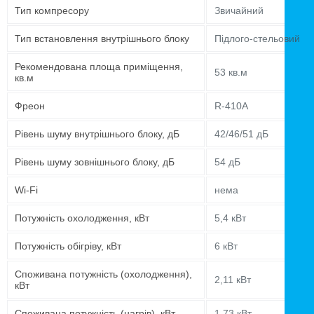
Тип компресору
Звичайний
Тип встановлення внутрішнього блоку
Підлого-стельовий
Рекомендована площа приміщення,
53 кв.м
кв.м
Фреон
R-410A
Рівень шуму внутрішнього блоку, дБ
42/46/51 дБ
Рівень шуму зовнішнього блоку, дБ
54 дБ
Wi-Fi
нема
Потужність охолодження, кВт
5,4 кВт
Потужність обігріву, кВт
6 кВт
Споживана потужність (охолодження),
2,11 кВт
кВт
Споживана потужність (нагрів), кВт
1,73 кВт