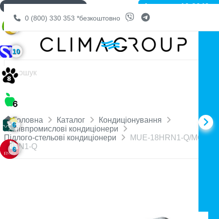
Артикул: 10-2049
ДОСТАВКА БЕЗКОШТОВНО
0 (800) 330 353
*безкоштовно
6
10
Головна
Каталог
Кондиціонування
6
Напівпромислові кондиціонери
Підлого-стельові кондиціонери
MUE-18HRN1-Q/MOU-
18HN1-Q
6