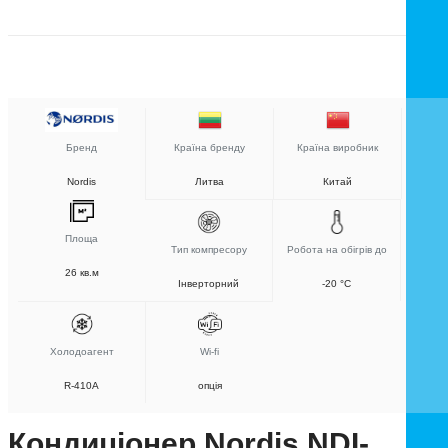
Бренд
Країна бренду
Країна виробник
Nordis
Литва
Китай
Площа
Тип компресору
Робота на обігрів до
26 кв.м
Інверторний
-20 °C
Холодоагент
Wi-fi
R-410A
опція
Кондиціонер Nordis NDI-