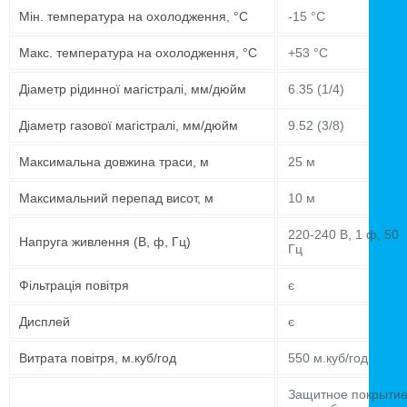
Мін. температура на охолодження, °C
-15 °C
Макс. температура на охолодження, °C
+53 °C
Діаметр рідинної магістралі, мм/дюйм
6.35 (1/4)
Діаметр газової магістралі, мм/дюйм
9.52 (3/8)
Максимальна довжина траси, м
25 м
Максимальний перепад висот, м
10 м
220-240 В, 1 ф, 50
Напруга живлення (В, ф, Гц)
Гц
Фільтрація повітря
є
Дисплей
є
Витрата повітря, м.куб/год
550 м.куб/год
Защитное покрыти