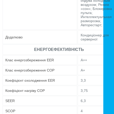
обдува холодным
воздухом; Режим
«сон»; Блокировка
пульта;
Интеллектуальная
разморозка;
Авторестарт;
Кондиціонер для
Додатково
серверної
ЕНЕРГОЕФЕКТИВНІСТЬ
Клас енергозбереження EER
А++
Клас енергозбереження COP
A+
Коефіцієнт охолодження EER
3,3
Коефіцієнт нагріву COP
3,75
SEER
6,3
SCOP
4