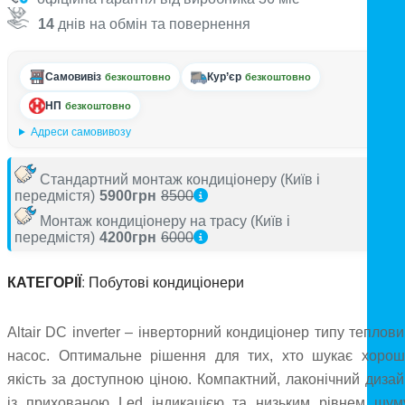
14
днів на обмін та повернення
Самовивіз
Кур’єр
безкоштовно
безкоштовно
НП
безкоштовно
Адреси самовивозу
Стандартний монтаж кондиціонеру
(Київ і
передмістя)
5900грн
8500
Монтаж кондиціонеру на трасу
(Київ і
передмістя)
4200грн
6000
КАТЕГОРІЇ
:
Побутові кондиціонери
Altair DC inverter – інверторний кондиціонер типу теплов
насос. Оптимальне рішення для тих, хто шукає хорош
якість за доступною ціною. Компактний, лаконічний дизай
із прихованою Led індикацією та низьким рівнем шуму