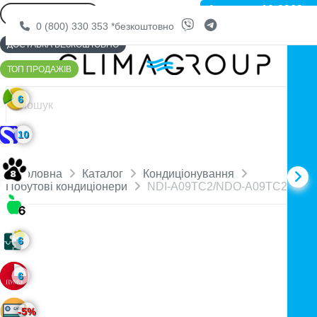
Артикул: 10-3963
0 (800) 330 353
*безкоштовно
ДОСТАВКА БЕЗКОШТОВНО
ТОП ПРОДАЖІВ
6
10
Головна
Каталог
Кондиціонування
Побутові кондиціонери
NDI-A09TC2/NDO-A09TC2
6
6
-5%