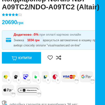
A09TC2/NDO-A09TC2 (Altair)
(1)
20690
грн
Додатково -5%
при оплаті карткою онлайн
Знижка
1034 грн
врахується автоматично в кошику при
виборі способу оплати "visa/mastercard on-line"
КУПИТИ
6
8
10
6
6
6
-5%
-5%
-5%
-5%
офіційна гарантія від виробника 36 міс