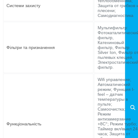
теплообменника;
Системи захисту
Защита от грибков 
плесени;
Самодиагностика
Мультифильтр:
Фотокаталитически
фильтр,
Катехиновый
Фільтри та призначення
фильтр, Фильтр
Silver Ion, Фильтр о
пылевых клещей,
Электростатически
фильтр.
Wifi управление;
Автоматический
режим; Функция I-
feel – датчик
температуры в
пульте;
Самоочистка;
Режим
антизамерзание
Функціональність
+8С°; Режим турбо;
Таймер вкл/выкл 24
часа; Защита от