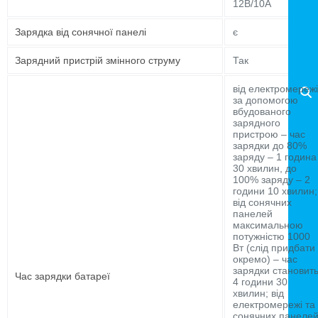
12В/10А
Зарядка від сонячної панелі
є
Зарядний пристрій змінного струму
Так
від електромережі
за допомогою
вбудованого
зарядного
пристрою – час
зарядки до 80%
заряду – 1 година
30 хвилин, до
100% заряду – 2
години 10 хвилин;
від сонячних
панелей
максимальною
потужністю 1000
Вт (слід придбати
окремо) – час
зарядки становит
Час зарядки батареї
4 години 30
хвилин; від
електромережі та
сонячних панеле