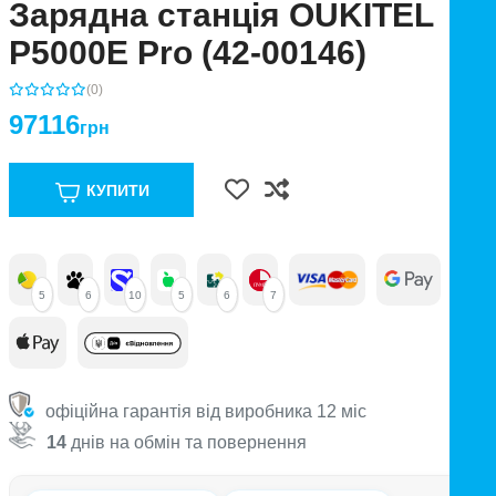
Зарядна станція OUKITEL
P5000E Pro (42-00146)
(0)
97116
грн
КУПИТИ
5
6
10
5
6
7
офіційна гарантія від виробника 12 міс
14
днів на обмін та повернення