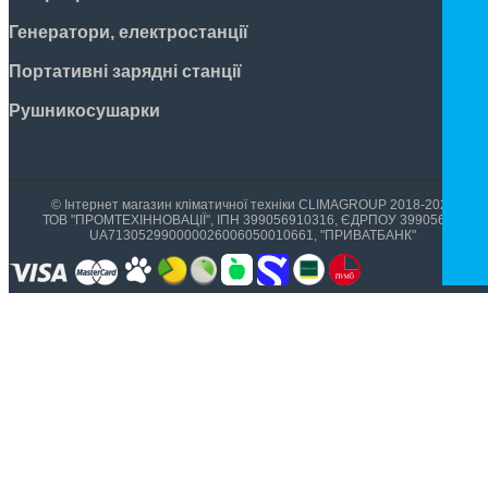
Генератори, електростанції
Портативні зарядні станції
Рушникосушарки
© Інтернет магазин кліматичної техніки CLIMAGROUP 2018-2026
ТОВ "ПРОМТЕХІННОВАЦІЇ", ІПН 399056910316, ЄДРПОУ 39905699,
UA713052990000026006050010661, "ПРИВАТБАНК"