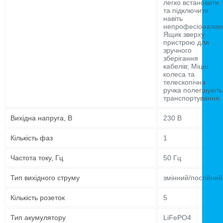
легко встановити
та підключити
навіть
непрофесіоналам
Ящик зверху
пристрою для
зручного
зберігання
кабелів; Міцні
колеса та
телескопічна
ручка полегшують
транспортування.
Вихідна напруга, В
230 В
Кількість фаз
1
Частота току, Гц
50 Гц
Тип вихідного струму
змінний/постійний
Кількість розеток
5
Тип акумулятору
LiFePO4