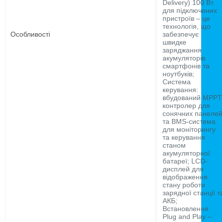
Delivery) 100 Вт
для підключених
пристроїв – це
технологія, що
Особливості
забезпечує
швидке
заряджання
акумуляторів
смартфонів та
ноутбуків;
Система
керування:
вбудований MPPT
контролер для
сонячних панеле
та BMS-система
для моніторингу
та керування
станом
акумуляторної
батареї; LCD-
дисплей для
відображення
стану роботи
зарядної станції т
АКБ;
Встановлення
Plug and Play –