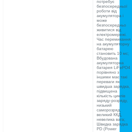
потребує
безпосередньої
роботи від
акумулятора і
може
безпосередньо
живитися від
електромережі.
Час перемикання
на акумуляторну
батарею
становить 10 мс;
Вбудована
акумуляторна
батарея LiFePO4
порівняно з
іншими має такі
переваги як
швидша зарядка,
підвищена
кількість циклів
заряду-розряду,
низький
саморозряд,
великий ККД,
невелика вага;
Швидка зарядка
PD (Power