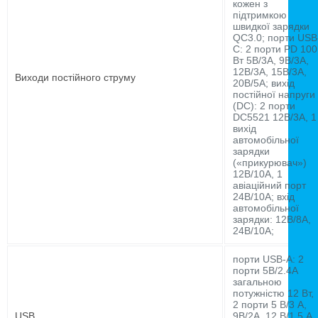
кожен з
підтримкою
швидкої зарядки
QC3.0; порти USB
C: 2 порти PD 100
Вт 5В/3А, 9В/3А,
12В/3А, 15В/3А,
Виходи постійного струму
20В/5А; вихід
постійної напруги
(DC): 2 порти
DC5521 12В/3А, 1
вихід
автомобільної
зарядки
(«прикурювач»)
12В/10А, 1
авіаційний порт
24В/10А; вхід
автомобільної
зарядки: 12В/8А,
24В/10А;
порти USB-A: 2
порти 5В/2.4А
загальною
потужністю 12 Вт,
2 порти 5 В/3 А,
USB
9В/2А, 12 В/1.5 А