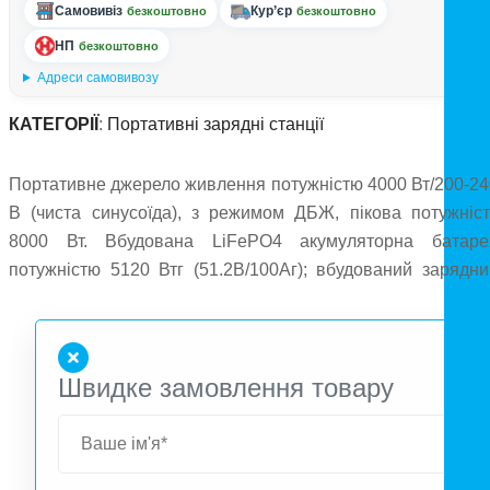
Самовивіз
Кур’єр
безкоштовно
безкоштовно
НП
безкоштовно
Адреси самовивозу
КАТЕГОРІЇ
:
Портативні зарядні станції
Портативне джерело живлення потужністю 4000 Вт/200-24
В (чиста синусоїда), з режимом ДБЖ, пікова потужніст
8000 Вт. Вбудована LiFePO4 акумуляторна батаре
потужністю 5120 Втг (51.2В/100Аг); вбудований зарядни
пристрій 1800 Вт; вхід для сонячних панелей 12-120В/15
1000 Вт макс.; вхід автомобільної зарядки: 12В/8А; 24В/10
вихід змінного струму: 5 портів 200-240 В 4000 Вт; вихі
Швидке замовлення товару
постійної напруги: 2 порти DC5521 12В/3А загально
потужністю 36 Вт, 1 вихід автомобільної зарядк
(«прикурювач») 12V/8A 120 Вт, 1 авіаційний порт 24В/10А
вихід USB (тип А) 2 шт. 5В/2.4А з максимальною потужніс