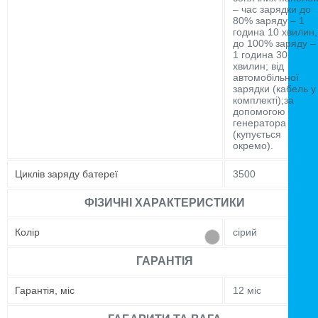
– час зарядки до
80% заряду – 1
година 10 хвилин,
до 100% заряду –
1 година 30
хвилин; від
автомобільної
зарядки (кабель у
комплекті);за
допомогою
генератора
(купується
окремо).
Циклів заряду батереї
3500
ФІЗИЧНІ ХАРАКТЕРИСТИКИ
Колір
сірий
ГАРАНТІЯ
Гарантія, міс
12 міс