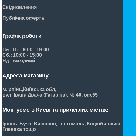
Євідновлення
Публічна оферта
Графік роботи
Пн - Пт.: 9:00 - 19:00
Сб.: 10:00 - 15:00
Нд.: вихідний.
Адреса магазину
м.Ірпінь,
Київська обл,
вул. Івана Драча (Гагаріна), № 40, оф.55
Монтуємо в Києві та прилеглих містах:
Ірпінь, Буча, Вишневе, Гостомель, Коцюбинське,
Глеваха тощо