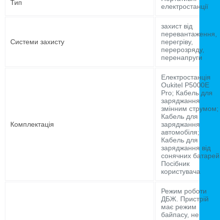
Тип
електростанції
захист від
перевантаження,
Системи захисту
перегріву,
перерозряду,
перенапруги
Електростанція
Oukitel P5000E
Pro; Кабель для
заряджання
змінним струмом;
Кабель для
Комплектація
заряджання
автомобіля;
Кабель для
заряджання від
сонячних батарей
Посібник
користувача
Режим роботи
ДБЖ. Пристрій
має режим
байпасу, не