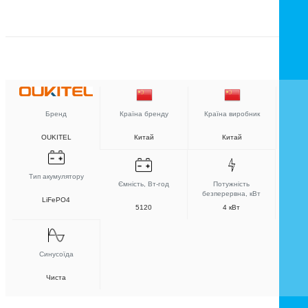
Бренд
Країна бренду
Країна виробник
OUKITEL
Китай
Китай
Тип акумулятору
Ємність, Вт-год
Потужність
безперервна, кВт
LiFePO4
5120
4 кВт
Синусоїда
Чиста