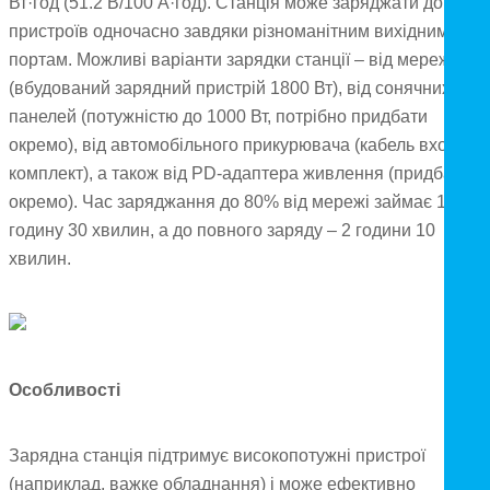
Вт·год (51.2 В/100 А·год). Станція може заряджати до 15
пристроїв одночасно завдяки різноманітним вихідним
портам. Можливі варіанти зарядки станції – від мережі
(вбудований зарядний пристрій 1800 Вт), від сонячних
панелей (потужністю до 1000 Вт, потрібно придбати
окремо), від автомобільного прикурювача (кабель входить 
комплект), а також від PD-адаптера живлення (придбаєтьс
окремо). Час заряджання до 80% від мережі займає 1
годину 30 хвилин, а до повного заряду – 2 години 10
хвилин.
Особливості
Зарядна станція підтримує високопотужні пристрої
(наприклад, важке обладнання) і може ефективно