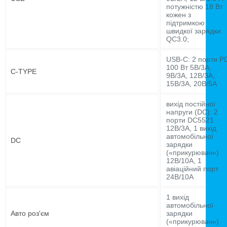
потужністю 18 Вт
кожен з
підтримкою
швидкої зарядки
QC3.0;
USB-C: 2 порти P
100 Вт 5В/3А,
C-TYPE
9В/3А, 12В/3А,
15В/3А, 20В/5А
вихід постійної
напруги (DC): 2
порти DC5521
12В/3А, 1 вихід
автомобільної
DC
зарядки
(«прикурювач»)
12В/10А, 1
авіаційний порт
24В/10А
1 вихід
автомобільної
Авто роз'єм
зарядки
(«прикурювач»)