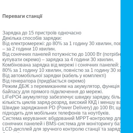
Переваги станції
Зарядка до 15 пристроїв одночасно
Декілька способів зарядки:
Від електромережі: до 80% за 1 годину 30 хвилин, повніст
– за 2 години 10 хвилин.
Від сонячних панелей потужністю до 1000 Вт (потрібно
купувати окремо) – зарядка за 4 години 30 хвилин.
Комбінована зарядка від мережі і сонячних панелей: до
80% за 1 годину 10 хвилин, повністю за 1 годину 30 хвилин
Від автомобільної зарядки (кабель у комплекті)
Від генератора (придбається окремо)
Режим ДБЖ з перемиканням на акумулятор, функція
байпасу для прямого підключення до мережі.
LiFePO4 акумулятор забезпечує швидку зарядку, більшу
кількість циклів заряд-розряд, високий ККД і меншу вагу.
Швидке заряджання PD (Power Delivery) до 100 Вт, що
підходить для мобільних телефонів та ноутбуків.
Система керування: вбудований MPPT-контролер для
сонячних панелей і BMS-система для моніторингу батареї.
LCD-дисплей для зручного контролю станції та заряду