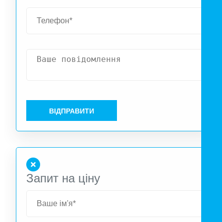
12 Вт; вихід USB (тип А) 2 шт: QC3.0 (18 Вт макс); PD-вих
2 шт: 5В/3А, 9В/3А, 12В/3А, 15В/3А, 20В/5А (100 Вт макс.
кількість циклів розряду-заряду АКБ ≥5000; час до повно
зарядки АКБ 3 години; робоча температура 0 °C ~ +40 °C
розміри 550 / 299 / 487 мм, вага 53 кг.
ВІДПРАВИТИ
Запит на ціну