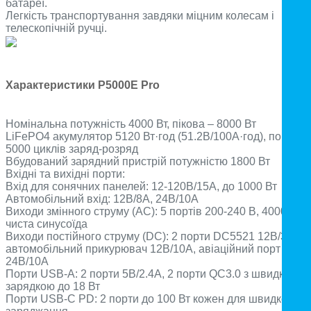
батареї.
Легкість транспортування завдяки міцним колесам і
телескопічній ручці.
Характеристики P5000E Pro
Номінальна потужність 4000 Вт, пікова – 8000 Вт
LiFePO4 акумулятор 5120 Вт·год (51.2В/100А·год), понад
5000 циклів заряд-розряд
Вбудований зарядний пристрій потужністю 1800 Вт
Вхідні та вихідні порти:
Вхід для сонячних панелей: 12-120В/15А, до 1000 Вт
Автомобільний вхід: 12В/8А, 24В/10А
Виходи змінного струму (AC): 5 портів 200-240 В, 4000 Вт,
чиста синусоїда
Виходи постійного струму (DC): 2 порти DC5521 12В/3А,
автомобільний прикурювач 12В/10А, авіаційний порт
24В/10А
Порти USB-A: 2 порти 5В/2.4А, 2 порти QC3.0 з швидкою
зарядкою до 18 Вт
Порти USB-C PD: 2 порти до 100 Вт кожен для швидкого