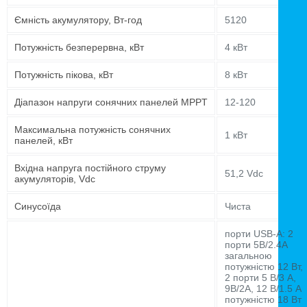
Ємність акумулятору, Вт-год
5120
Потужність безперервна, кВт
4 кВт
Потужність пікова, кВт
8 кВт
Діапазон напруги сонячних панелей MPPT
12-120
Максимальна потужність сонячних
1 кВт
панелей, кВт
Вхідна напруга постійного струму
51,2 Vdc
акумуляторів, Vdc
Синусоїда
Чиста
порти USB-A: 2
порти 5В/2.4А
загальною
потужністю 12 Вт,
2 порти 5 В/3 А,
9В/2А, 12 В/1.5 А
потужністю 18 Вт