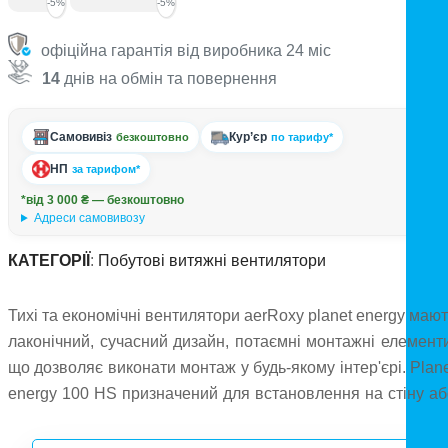
-5%
-5%
офіційна гарантія від виробника 24 міс
14
днів на обмін та повернення
Самовивіз
Кур’єр
безкоштовно
по тарифу*
НП
за тарифом*
*від 3 000 ₴ — безкоштовно
Адреси самовивозу
КАТЕГОРІЇ
:
Побутові витяжні вентилятори
Тихі та економічні вентилятори aerRoxy planet energy маю
лаконічний, сучасний дизайн, потаємні монтажні елементи
що дозволяє виконати монтаж у будь-якому інтер'єрі. Plan
energy 100 HS призначений для встановлення на стіну аб
стелю, оснащений підшипниками ковзання, витрата повітр
93м³/год. Оснащений таймером затримки вимикання т