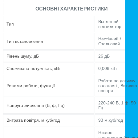
ОСНОВНІ ХАРАКТЕРИСТИКИ
Вытяжной
Тип
вентилятор
Настінний /
Тип встановлення
Стельовий
Рівень шуму, дБ
26 дБ
Споживана потужність, кВт
0,008 кВт
Робота по датчику
Режими роботи, функції
вологості , Витяжка
повітря
220-240 В, 1 ф, 50
Напруга живлення (В, ф, Гц)
Гц
Витрата повітря, м.куб/год
93 м.куб/год
Низкое
энергопотребление