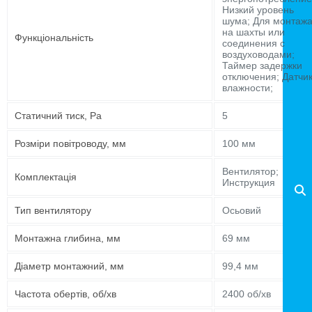
Низкий уровень
шума; Для монтаж
на шахты или
Функціональність
соединения с
воздуховодами;
Таймер задержки
отключения; Датчи
влажности;
Статичний тиск, Pa
5
Розміри повітроводу, мм
100 мм
Вентилятор;
Комплектація
Инструкция
Тип вентилятору
Осьовий
Монтажна глибина, мм
69 мм
Діаметр монтажний, мм
99,4 мм
Частота обертів, об/хв
2400 об/хв