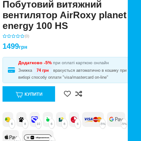
Побутовий витяжний
вентилятор AirRoxy planet
energy 100 HS
(0)
1499
грн
Додатково -5%
при оплаті карткою онлайн
Знижка
74 грн
врахується автоматично в кошику при
виборі способу оплати "visa/mastercard on-line"
КУПИТИ
6
8
10
6
6
6
-5%
-5%