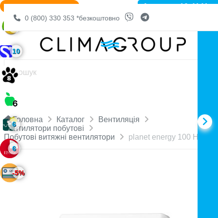
Артикул: 10-4141
ВІДПРАВИМО СЬОГОДНІ
0 (800) 330 353
*безкоштовно
6
10
Головна
Каталог
Вентиляція
6
Вентилятори побутові
Побутові витяжні вентилятори
planet energy 100 HS
6
-5%