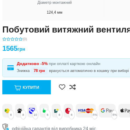
Діаметр монтажний
124,4 мм
Побутовий витяжний вентилят
(0)
1565
грн
Додатково -5%
при оплаті карткою онлайн
Знижка
78 грн
врахується автоматично в кошику при виборі с
КУПИТИ
6
8
10
6
6
6
-5%
-5%
офіційна гарантія від виробника 24 міс