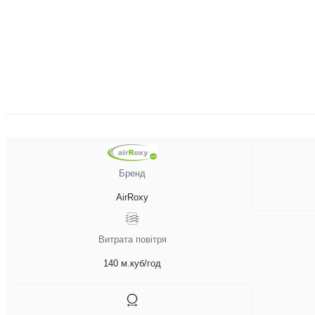
Бренд
AirRoxy
Витрата повітря
140 м.куб/год