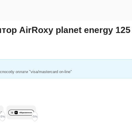
ор AirRoxy planet energy 125
пособу оплати "visa/mastercard on-line"
-5%
-5%