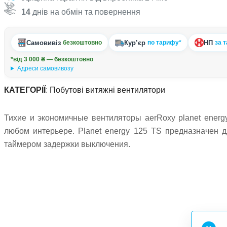
14
днів на обмін та повернення
Самовивіз
Кур’єр
НП
безкоштовно
по тарифу*
за 
*від 3 000 ₴ — безкоштовно
Адреси самовивозу
КАТЕГОРІЇ
:
Побутові витяжні вентилятори
Тихие и экономичные вентиляторы aerRoxy planet ener
любом интерьере. Planet energy 125 TS предназначен д
таймером задержки выключения.