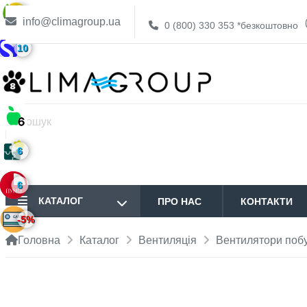
6
info@climagroup.ua
0 (800) 330 353
*безкоштовно
10
6
6
КАТАЛОГ
ПРО НАС
КОНТАКТИ
-5%
Головна
Каталог
Вентиляція
Вентилятори побу