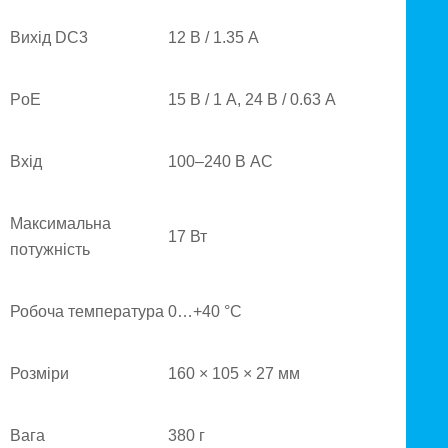
Вихід DC3
12 В / 1.35 А
PoE
15 В / 1 А, 24 В / 0.63 А
Вхід
100–240 В AC
Максимальна
17 Вт
потужність
Робоча температура
0…+40 °C
Розміри
160 × 105 × 27 мм
Вага
380 г