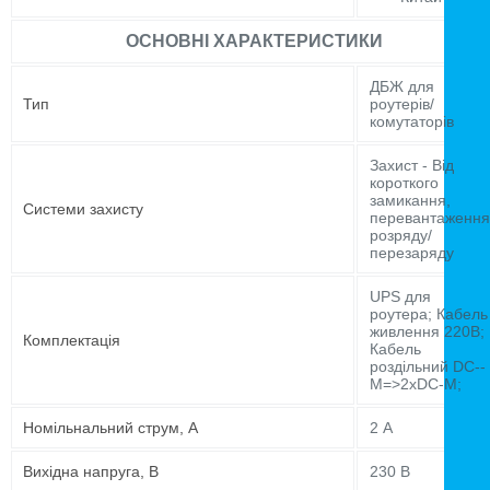
ОСНОВНІ ХАРАКТЕРИСТИКИ
ДБЖ для
Тип
роутерів/
комутаторів
Захист - Від
короткого
замикання,
Системи захисту
перевантаження
розряду/
перезаряду
UPS для
роутера; Кабель
живлення 220В;
Комплектація
Кабель
роздільний DC--
M=>2xDC-M;
Номільнальний струм, А
2 А
Вихідна напруга, В
230 В