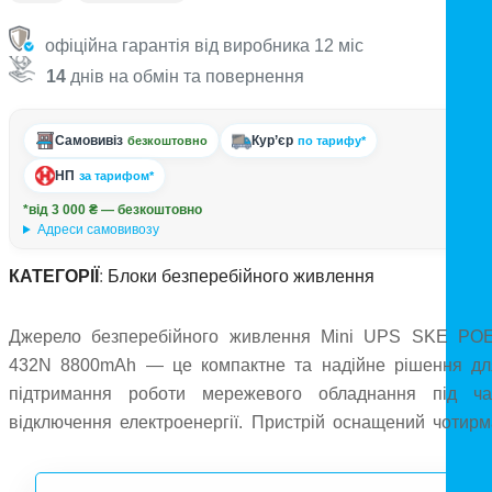
офіційна гарантія від виробника 12 міс
14
днів на обмін та повернення
Самовивіз
Кур’єр
безкоштовно
по тарифу*
НП
за тарифом*
*від 3 000 ₴ — безкоштовно
Адреси самовивозу
КАТЕГОРІЇ
:
Блоки безперебійного живлення
Джерело безперебійного живлення Mini UPS SKE POE
432N 8800mAh — це компактне та надійне рішення дл
підтримання роботи мережевого обладнання під ча
відключення електроенергії. Пристрій оснащений чотирм
вбудованими Li-ion акумуляторами по 2200 мА·го
(загальна ємність 8800 мА·год), що забезпечує стабільн