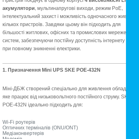
Пристрій поєднує в одному корпусі
4 високоякісні Li-ion
акумулятори
, мультинапругові виходи, режим PoE,
інтелектуальний захист і можливість одночасного живленн
кількох пристроїв. Завдяки цьому він підходить для
більшості житлових, офісних та промислових мережевих
систем, забезпечуючи постійну доступність інтернету навіт
при повному зникненні електрики.
1. Призначення Mini UPS SKE POE-432N
Міні-ДБЖ створений спеціально для живлення обладнання
яке працює від низьковольтного постійного струму. SKE
POE-432N ідеально підходить для:
Wi-Fi роутерів
Оптичних терміналів (ONU/ONT)
Медіаконвертерів
Модемів