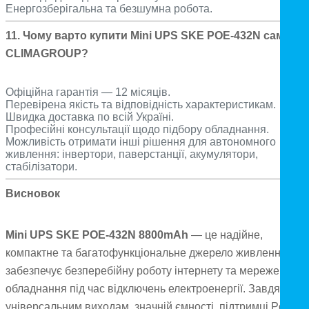
Енергозберігальна та безшумна робота.
11. Чому варто купити Mini UPS SKE POE-432N саме у
CLIMAGROUP?
Офіційна гарантія — 12 місяців.
Перевірена якість та відповідність характеристикам.
Швидка доставка по всій Україні.
Професійні консультації щодо підбору обладнання.
Можливість отримати інші рішення для автономного
живлення: інвертори, паверстанції, акумулятори,
стабілізатори.
Висновок
Mini UPS SKE POE-432N 8800mAh
— це надійне,
компактне та багатофункціональне джерело живлення, як
забезпечує безперебійну роботу інтернету та мережевого
обладнання під час відключень електроенергії. Завдяки
універсальним виходам, значній ємності, підтримці PoE та