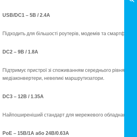
USB/DC1 – 5В / 2.4А
Підходить для більшості роутерів, модемів та смартфонів.
DC2 – 9В / 1.8А
Підтримує пристрої зі споживанням середнього рівня:
медіаконвертери, невеликі маршрутизатори.
DC3 – 12В / 1.35А
Найпоширеніший стандарт для мережевого обладнання.
PoE – 15В/1А або 24В/0.63А