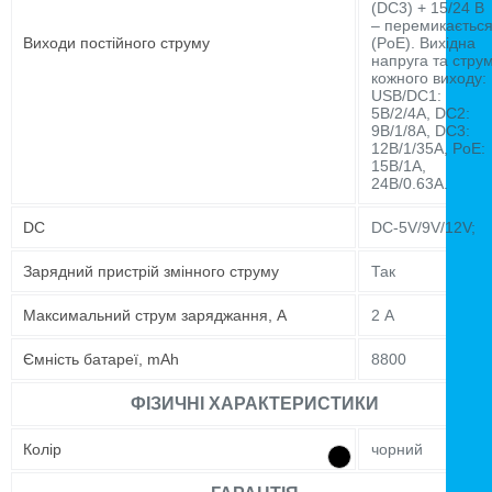
(DC3) + 15/24 В
– перемикаєтьс
Виходи постійного струму
(PoE). Вихідна
напруга та стру
кожного виходу:
USB/DC1:
5В/2/4А, DC2:
9В/1/8А, DC3:
12В/1/35А, PoE:
15В/1А,
24В/0.63А.
DC
DC-5V/9V/12V;
Зарядний пристрій змінного струму
Так
Максимальний струм заряджання, А
2 А
Ємність батареї, mAh
8800
ФІЗИЧНІ ХАРАКТЕРИСТИКИ
Колір
чорний