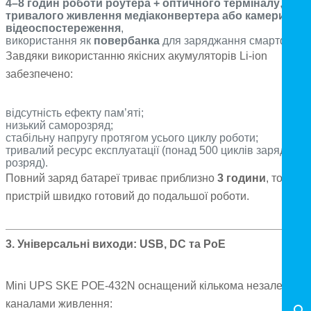
4–8 годин роботи роутера + оптичного терміналу
,
тривалого живлення медіаконвертера або камери
відеоспостереження
,
використання як
повербанка
для заряджання смартфона.
Завдяки використанню якісних акумуляторів Li-ion
забезпечено:
відсутність ефекту пам’яті;
низький саморозряд;
стабільну напругу протягом усього циклу роботи;
тривалий ресурс експлуатації (понад 500 циклів заряд/
розряд).
Повний заряд батареї триває приблизно
3 години
, тому
пристрій швидко готовий до подальшої роботи.
3. Універсальні виходи: USB, DC та PoE
Mini UPS SKE POE-432N оснащений кількома незалежним
каналами живлення: