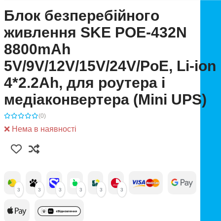
Блок безперебійного
живлення SKE POE-432N
8800mAh
5V/9V/12V/15V/24V/PoE, Li-ion
4*2.2Ah, для роутера і
медіаконвертера (Mini UPS)
(0)
❌ Нема в наявності
3
3
3
3
3
3