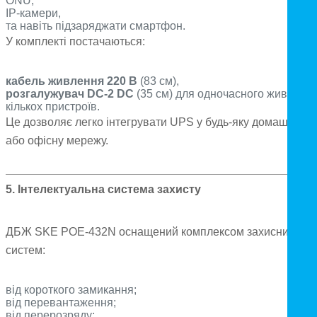
ONU,
IP-камери,
та навіть підзаряджати смартфон.
У комплекті постачаються:
кабель живлення 220 В
(83 см),
розгалужувач DC-2 DC
(35 см) для одночасного живленн
кількох пристроїв.
Це дозволяє легко інтегрувати UPS у будь-яку домашню
або офісну мережу.
5. Інтелектуальна система захисту
ДБЖ SKE POE-432N оснащений комплексом захисних
систем:
від короткого замикання;
від перевантаження;
від перерозряду;