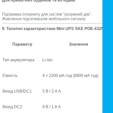
Для приватних будинків та котеджів
Підтримка інтернету для систем "розумний дім".
Живлення підсилювачів мобільного сигналу.
9. Технічні характеристики Mini UPS SKE POE-432N
Параметр
Значення
Тип акумулятора
Li-ion
Ємність
4 × 2200 мА·год (8800 мА·год)
Вихід USB/DC1
5 В / 2.4 А
Вихід DC2
9 В / 1.8 А