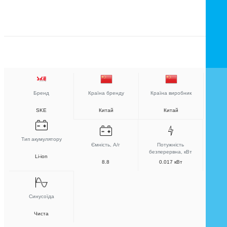
Бренд
Країна бренду
Країна виробник
SKE
Китай
Китай
Тип акумулятору
Ємність, А/г
Потужність
безперервна, кВт
Li-ion
8.8
0.017 кВт
Синусоїда
Чиста