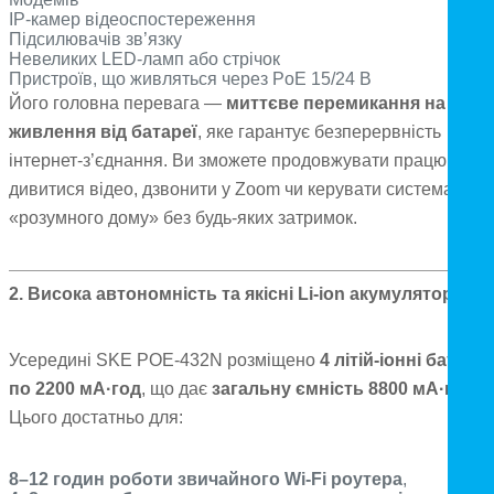
IP-камер відеоспостереження
Підсилювачів зв’язку
Невеликих LED-ламп або стрічок
Пристроїв, що живляться через PoE 15/24 В
Його головна перевага —
миттєве перемикання на
живлення від батареї
, яке гарантує безперервність
інтернет-з’єднання. Ви зможете продовжувати працювати,
дивитися відео, дзвонити у Zoom чи керувати системами
«розумного дому» без будь-яких затримок.
2. Висока автономність та якісні Li-ion акумулятори
Усередині SKE POE-432N розміщено
4 літій-іонні батареї
по 2200 мА·год
, що дає
загальну ємність 8800 мА·год
.
Цього достатньо для:
8–12 годин роботи звичайного Wi-Fi роутера
,