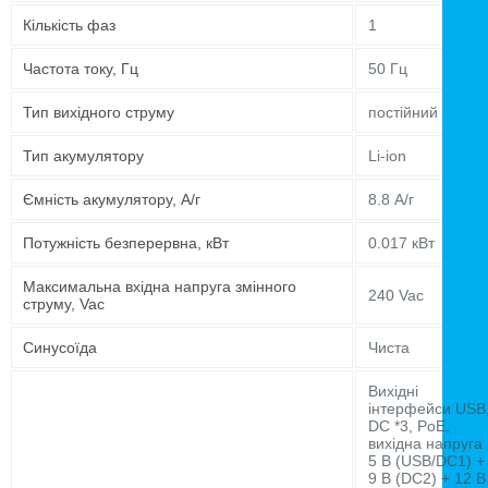
Кількість фаз
1
Частота току, Гц
50 Гц
Тип вихідного струму
постійний
Тип акумулятору
Li-ion
Ємність акумулятору, А/г
8.8 А/г
Потужність безперервна, кВт
0.017 кВт
Максимальна вхідна напруга змінного
240 Vac
струму, Vac
Синусоїда
Чиста
Вихідні
інтерфейси USB
DC *3, PoE,
вихідна напруга
5 В (USB/DC1) +
9 В (DC2) + 12 В