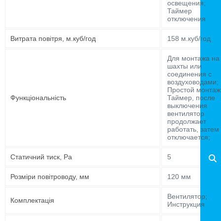
освещения;
Таймер
отключения
Витрата повітря, м.куб/год
158 м.куб/год
Для монтажа на
шахты или
соединения с
воздуховодами;
Простой монтаж
Функціональність
Таймер, после
выключения
вентилятор
продолжает
работать, затем
отключается;
Статичний тиск, Pa
5
Розміри повітроводу, мм
120 мм
Вентилятор;
Комплектація
Инструкция