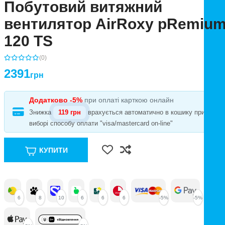
Побутовий витяжний
вентилятор AirRoxy pRemiu
120 TS
(0)
2391
грн
Додатково -5%
при оплаті карткою онлайн
Знижка
119 грн
врахується автоматично в кошику при
виборі способу оплати "visa/mastercard on-line"
КУПИТИ
6
8
10
6
6
6
-5%
-5%