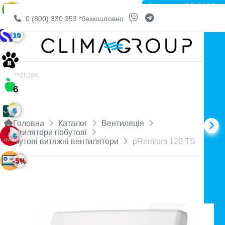
Артикул: 10-4164
6
0 (800) 330 353
*безкоштовно
10
6
Головна
Каталог
Вентиляція
Вентилятори побутові
6
Побутові витяжні вентилятори
pRemium 120 TS
-5%