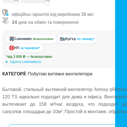
-5%
-5%
офіційна гарантія від виробника 36 міс
14
днів на обмін та повернення
Самовивіз
Кур’єр
безкоштовно
по тарифу*
НП
за тарифом*
*від 3 000 ₴ — безкоштовно
Адреси самовивозу
КАТЕГОРІЇ
:
Побутові витяжні вентилятори
Бытовой, стильный вытяжной вентилятор Airroxy pRemiu
120 TS идеально подходит для дома и офиса. Вентилято
вытягивает до 158 м³/час воздуха, что подходит дл
санузлов площадью до 10м². Простой в монтаже, обратны
клапан можно установить опционально. Оснаще
таймером задержки отключения.