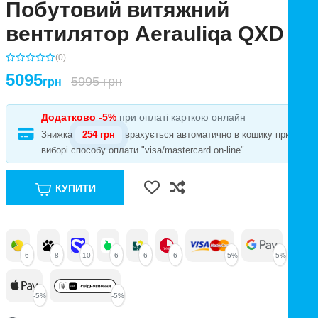
Побутовий витяжний
вентилятор Aerauliqa QXD
(0)
5095
5995 грн
грн
Додатково -5%
при оплаті карткою онлайн
Знижка
254 грн
врахується автоматично в кошику при
виборі способу оплати "visa/mastercard on-line"
КУПИТИ
6
8
10
6
6
6
-5%
-5%
-5%
-5%