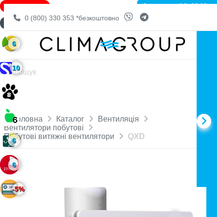
Артикул: 10-4240
ЗНИЖКА -15%
0 (800) 330 353
*безкоштовно
ДОСТАВКА БЕЗКОШТОВНО
6
10
Головна
Каталог
Вентиляція
Вентилятори побутові
Побутові витяжні вентилятори
QXD
6
6
-5%