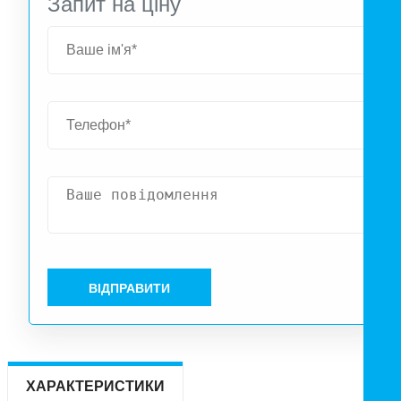
Запит на ціну
Кількість повітря, що видаляється - 103/64 м³/год; Ріве
шуму – 30/22 дБ; Споживання 29/19 Вт. Статичний тис
260/164 Па
ВІДПРАВИТИ
ХАРАКТЕРИСТИКИ