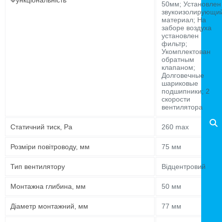
Функціональність
50мм; Установлен
звукоизолирующи
материал; На
заборе воздуха
установлен
фильтр;
Укомплектован
обратным
клапаном;
Долговечные
шариковые
подшипники; 2
скорости
вентилятора
Статичний тиск, Pa
260 max
Розміри повітроводу, мм
75 мм
Тип вентилятору
Відцентровий
Монтажна глибина, мм
50 мм
Діаметр монтажний, мм
77 мм