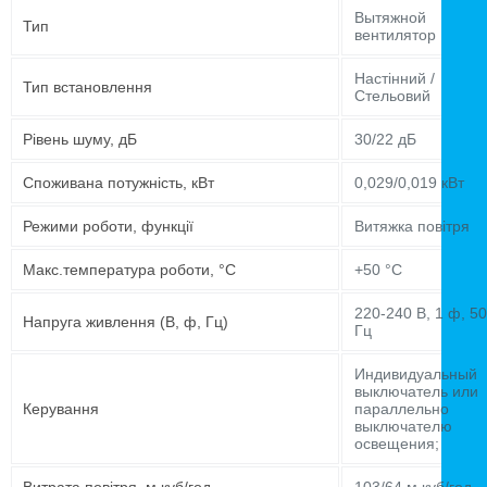
Вытяжной
Тип
вентилятор
Настінний /
Тип встановлення
Стельовий
Рівень шуму, дБ
30/22 дБ
Споживана потужність, кВт
0,029/0,019 кВт
Режими роботи, функції
Витяжка повітря
Макс.температура роботи, °C
+50 °C
220-240 В, 1 ф, 50
Напруга живлення (В, ф, Гц)
Гц
Индивидуальный
выключатель или
Керування
параллельно
выключателю
освещения;