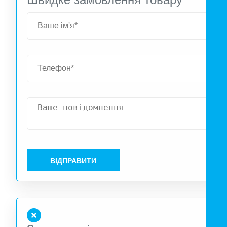
пластику та полістиролу забезпечуючи тривалий термі
служби. Двошвидкісний асинхронний двигун, повніст
закритого типу, із вбудованим тепловим захистом. Ступін
захисту IPX4. Передня естетична плоска кришка дл
сучасного дизайну інтер'єру легко знімається дл
обслуговування. Універсальний вихід діаметром 75 мм
який можна розташувати зверху, знизу, праворуч аб
ліворуч. Додатковий бічний вхід Ø50 мм (у стандартні
комплектації) для вторинної витяжки з сусідніх кімнат
Внутрішній фільтр для захисту крильчатки та двигуна. Ма
зворотний клапан. Вбудована звукоізоляційна піна дл
акустичного комфорту. Повністю перероблені пластиков
ВІДПРАВИТИ
компоненти, екологічно чисті. Протестовано за останнім
стандартами: пристрої протестовано в TÜV Rheinland, щ
означає - точна, актуальна інформація про електробезпек
продуктивність та рівень шуму. Вентилятор управляєтьс
через спеціальний ВКЛ/Вимикач або вимикач світла