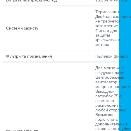
Витрата повітря, м.куб/год
103/64 м.куб/год
Термозащита;
Двойная изоляция
не требуется
заземление;
Системи захисту
Фильтр для
защиты
крыльчатки и
мотора
Фільтри та призначення
Пылевой фильтр
Для монтажа с
воздуховодами;
Центробежный
вентилятор с
мощным напором
Выходной
патрубок 75м
возможно
расположит с
любой стороны;
Возможно
подключить
дополнительные
входные патрубки