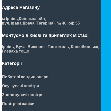
Адреса магазину
м.Ірпінь,
Київська обл,
вул. Івана Драча (Гагаріна), № 40, оф.55
Монтуємо в Києві та прилеглих містах:
Ірпінь, Буча, Вишневе, Гостомель, Коцюбинське,
Глеваха тощо
Категорії
Побутові кондиціонери
Осушувачі повітря
Зволожувачі повітря
Повітряні завіси