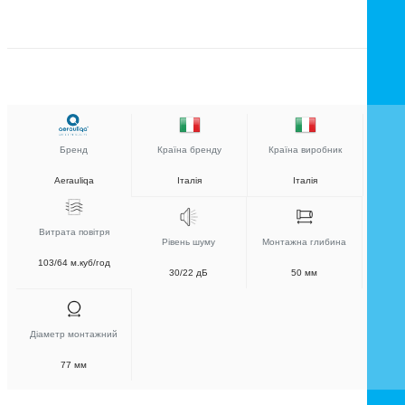
Бренд
Країна бренду
Країна виробник
Aerauliqa
Італія
Італія
Витрата повітря
Рівень шуму
Монтажна глибина
103/64 м.куб/год
30/22 дБ
50 мм
Діаметр монтажний
77 мм