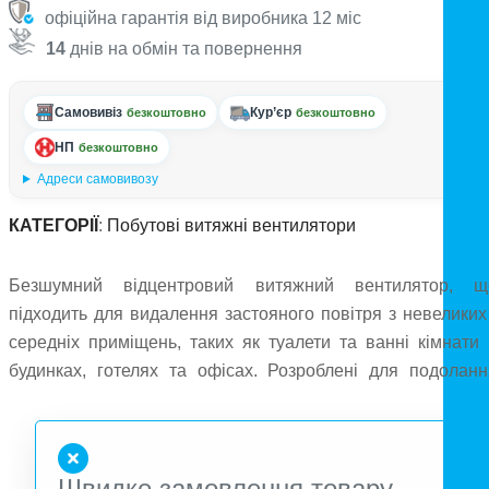
офіційна гарантія від виробника 12 міс
14
днів на обмін та повернення
Самовивіз
Кур’єр
безкоштовно
безкоштовно
НП
безкоштовно
Адреси самовивозу
КАТЕГОРІЇ
:
Побутові витяжні вентилятори
Безшумний відцентровий витяжний вентилятор, щ
підходить для видалення застояного повітря з невеликих 
середніх приміщень, таких як туалети та ванні кімнати 
будинках, готелях та офісах. Розроблені для подоланн
опору довгої системи повітроводів, вони підходять дл
вбудованого монтажу і одночасного видалення запахів 
пари з навколишнього середовища, а також з унітазу аб
Швидке замовлення товару
сусідніх кімнат. Корпус виготовлений з якісного АБ