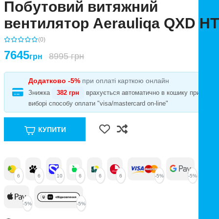
Побутовий витяжний
вентилятор Aerauliqa QXD HT
(0)
7645
8995 грн
грн
Додатково -5%
при оплаті карткою онлайн
Знижка
382 грн
врахується автоматично в кошику при
виборі способу оплати "visa/mastercard on-line"
КУПИТИ
6
6
10
6
6
6
-5%
-5%
-5%
-5%