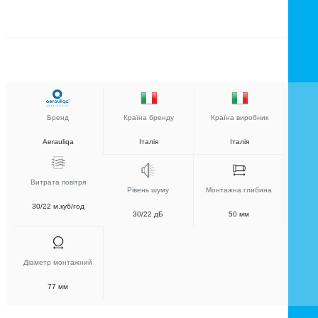
Бренд
Країна бренду
Країна виробник
Aerauliqa
Італія
Італія
Витрата повітря
Рівень шуму
Монтажна глибина
30/22 м.куб/год
30/22 дБ
50 мм
Діаметр монтажний
77 мм