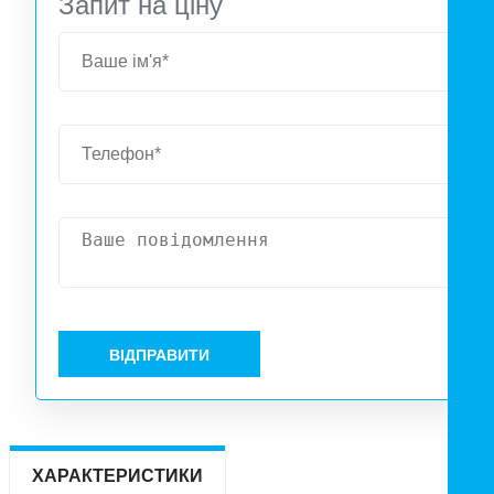
Запит на ціну
обладнаний таймером відключення 1-25хв та датчико
вологості з діапазоном від 50% до 95%. Кількість повітр
що видаляється - 103/64 м³/год; Рівень шуму – 30/22 дБ
Споживання 29/19 Вт. Статичний тиск 260/164 Па.
ВІДПРАВИТИ
ХАРАКТЕРИСТИКИ