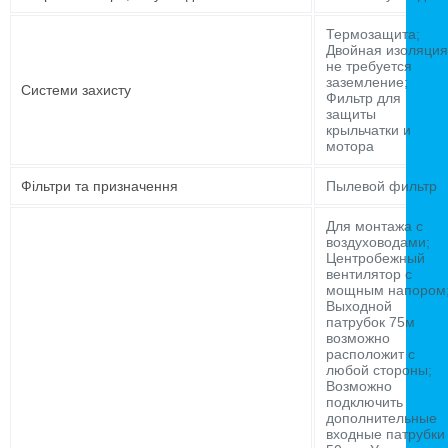
Термозащита;
Двойная изоляция
не требуется
заземление;
Системи захисту
Фильтр для
защиты
крыльчатки и
мотора
Фільтри та призначення
Пылевой фильтр
Для монтажа с
воздуховодами;
Центробежный
вентилятор с
мощным напором
Выходной
патрубок 75м
возможно
расположит с
любой стороны;
Возможно
подключить
дополнительные
входные патрубки