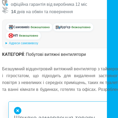
офіційна гарантія від виробника 12 міс
14
днів на обмін та повернення
Самовивіз
Кур’єр
безкоштовно
безкоштовно
НП
безкоштовно
Адреси самовивозу
КАТЕГОРІЇ
:
Побутові витяжні вентилятори
Безшумний відцентровий витяжний вентилятор з таймеро
і гігростатом, що підходить для видалення застояног
повітря з невеликих і середніх приміщень, таких як туале
та ванні кімнати в будинках, готелях та офісах. Розробле
для подолання опору довгої системи повітроводів, вон
підходять для вбудованого монтажу і одночасног
видалення запахів і пари з навколишнього середовища, 
Швидке замовлення товару
також з унітазу або сусідніх кімнат. Корпус виготовлений