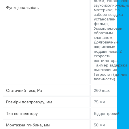
50мм; Установлен
звукоизолирующи
Функціональність
материал; На
заборе воздуха
установлен
фильтр;
Укомплектован
обратным
клапаном;
Долговечные
шариковые
подшипники; 2
скорости
вентилятора;
Таймер задержки
выключения;
Гигростат (датчик
влажности)
Статичний тиск, Pa
260 max
Розміри повітроводу, мм
75 мм
Тип вентилятору
Відцентровий
Монтажна глибина, мм
50 мм