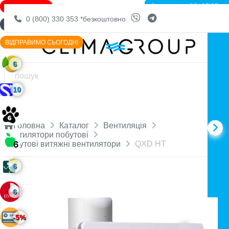
Артикул: 10-4242
ЗНИЖКА -15%
0 (800) 330 353
*безкоштовно
ДОСТАВКА БЕЗКОШТОВНО
ВІДПРАВИМО СЬОГОДНІ
6
10
Головна
Каталог
Вентиляція
Вентилятори побутові
Побутові витяжні вентилятори
QXD HT
6
6
-5%