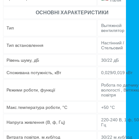
Італія
ОСНОВНІ ХАРАКТЕРИСТИКИ
Вытяжной
Тип
вентилятор
Настінний /
Тип встановлення
Стельовий
Рівень шуму, дБ
30/22 дБ
Споживана потужність, кВт
0,029/0,019 кВт
Робота по датчику
Режими роботи, функції
вологості , Витяжк
повітря
Макс.температура роботи, °C
+50 °C
220-240 В, 1 ф, 50
Напруга живлення (В, ф, Гц)
Гц
Витрата повітря, м.куб/год
30/22 м.куб/год