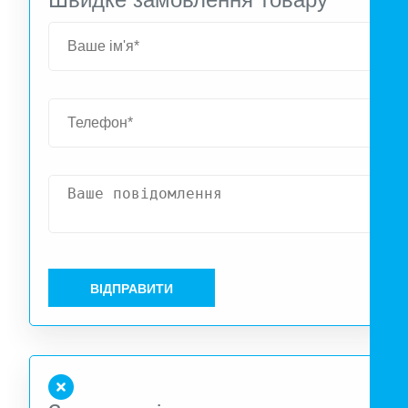
якісного АБС пластику та полістиролу забезпечуюч
тривалий термін служби. Двошвидкісний асинхронни
двигун, повністю закритого типу, із вбудованим теплови
захистом. Ступінь захисту IPX4. Передня естетична плоск
кришка для сучасного дизайну інтер'єру легко знімаєтьс
для обслуговування. Універсальний вихід діаметром 75 мм
який можна розташувати зверху, знизу, праворуч аб
ліворуч. Додатковий бічний вхід Ø50 мм (у стандартні
комплектації) для вторинної витяжки з сусідніх кімнат
Внутрішній фільтр для захисту крильчатки та двигуна. Ма
зворотний клапан. Вбудована звукоізоляційна піна дл
акустичного комфорту. Повністю перероблені пластиков
ВІДПРАВИТИ
компоненти, екологічно чисті. Протестовано за останнім
стандартами: пристрої протестовано в TÜV Rheinland, щ
означає - точна, актуальна інформація про електробезпек
продуктивність та рівень шуму. Вентилятор управляєтьс
через спеціальний ВКЛ/Вимикач або вимикач світла