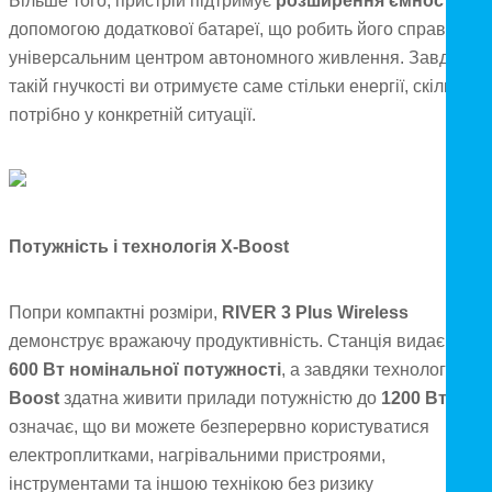
Більше того, пристрій підтримує
розширення ємності
за
допомогою додаткової батареї, що робить його справжнім
універсальним центром автономного живлення. Завдяки
такій гнучкості ви отримуєте саме стільки енергії, скільки
потрібно у конкретній ситуації.
Потужність і технологія X-Boost
Попри компактні розміри,
RIVER 3 Plus Wireless
демонструє вражаючу продуктивність. Станція видає
до
600 Вт номінальної потужності
, а завдяки технології
X-
Boost
здатна живити прилади потужністю до
1200 Вт
. Це
означає, що ви можете безперервно користуватися
електроплитками, нагрівальними пристроями,
інструментами та іншою технікою без ризику