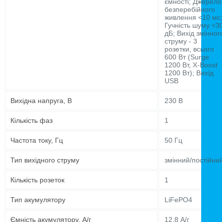
ємності; Джерело
безперебійного
живлення <10 мс
Гучність шуму <3
дБ; Вихід змінног
струму - 3
розетки, всього
600 Вт (Surge
1200 Вт, X-Boost
1200 Вт); Вихід
USB
Вихідна напруга, В
230 В
Кількість фаз
1
Частота току, Гц
50 Гц
Тип вихідного струму
змінний/постійни
Кількість розеток
1
Тип акумулятору
LiFePO4
Ємність акумулятору, А/г
12.8 А/г