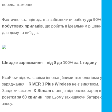
перевантаження.
Фактично, станція здатна забезпечити роботу
до 90%
побутових приладів
, що робить її ідеальним рішенням
для дому та виїздів.
Швидке заряджання – від 0 до 100% за 1 годину
EcoFlow відома своїми інноваційними технологіями у сфер
заряджання, і
RIVER 3 Plus Wireless
не є винятком.
Завдяки системі
X-Stream
станція відновлює заряд від
розетки
за 60 хвилин
, при цьому захищаючи батарею від
зносу.