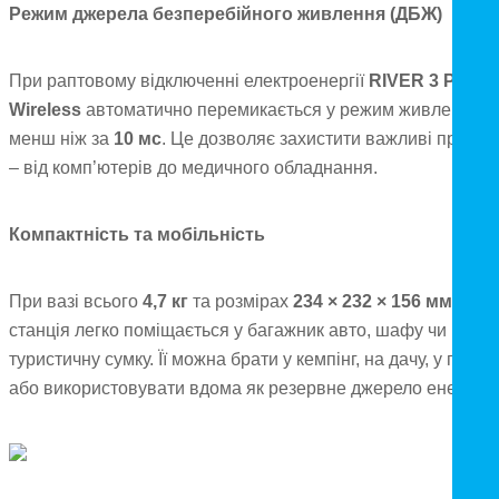
Режим джерела безперебійного живлення (ДБЖ)
При раптовому відключенні електроенергії
RIVER 3 Plus
Wireless
автоматично перемикається у режим живлення
менш ніж за
10 мс
. Це дозволяє захистити важливі прилад
– від комп’ютерів до медичного обладнання.
Компактність та мобільність
При вазі всього
4,7 кг
та розмірах
234 × 232 × 156 мм
станція легко поміщається у багажник авто, шафу чи
туристичну сумку. Її можна брати у кемпінг, на дачу, у похід
або використовувати вдома як резервне джерело енергії.