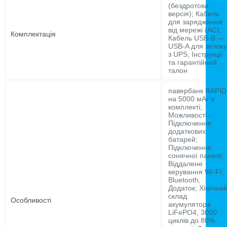
(бездротова
версія); Кабель
для заряджання
від мережі (AC);
Комплектація
Кабель USB-B —
USB-A для зв’язку
з UPS; Інструкції
та гарантійний
талон
павербанк RAPID
на 5000 мАг в
комплекті;
Можливості -
Підключення
додаткових
батарей;
Підключення
сонячної панелі;
Віддалене
керування Wi-Fi,
Bluetooth,
Додаток; Хімічни
склад
Особливості
акумулятора
LiFePO4, 3000
циклів до 80%