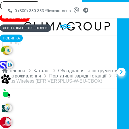
Артикул: 11-5254
0 (800) 330 353
*безкоштовно
ЗНИЖКА -44%
ДОСТАВКА БЕЗКОШТОВНО
НОВИНКА
6
10
Головна
Каталог
Обладнання та інструменти
Електроживлення
Портативні зарядні станції
RIVER
3 Plus Wireless (EFRIVER3PLUS-W-EU-CBOX)
6
6