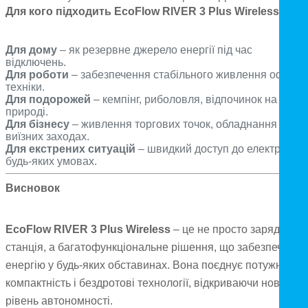
Для кого підходить EcoFlow RIVER 3 Plus Wireless?
Для дому
– як резервне джерело енергії під час
відключень.
Для роботи
– забезпечення стабільного живлення офісної
техніки.
Для подорожей
– кемпінг, риболовля, відпочинок на
природі.
Для бізнесу
– живлення торгових точок, обладнання на
виїзних заходах.
Для екстрених ситуацій
– швидкий доступ до електрики у
будь-яких умовах.
Висновок
EcoFlow RIVER 3 Plus Wireless
– це не просто зарядна
станція, а багатофункціональне рішення, що забезпечує
енергію у будь-яких обставинах. Вона поєднує потужність,
компактність і бездротові технології, відкриваючи новий
рівень автономності.