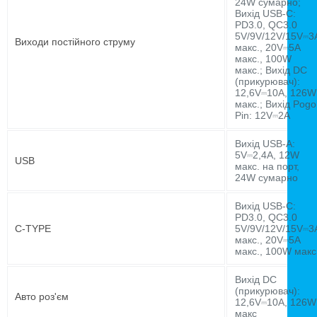
24W сумарно;
Вихід USB-C:
PD3.0, QC3.0
5V/9V/12V/15V⎓3
Виходи постійного струму
макс., 20V⎓5A
макс., 100W
макс.; Вихід DC
(прикурювач):
12,6V⎓10A, 126W
макс.; Вихід Pogo
Pin: 12V⎓2A
Вихід USB-A:
5V⎓2,4A, 12W
USB
макс. на порт,
24W сумарно
Вихід USB-C:
PD3.0, QC3.0
C-TYPE
5V/9V/12V/15V⎓3
макс., 20V⎓5A
макс., 100W макс
Вихід DC
(прикурювач):
Авто роз'єм
12,6V⎓10A, 126W
макс