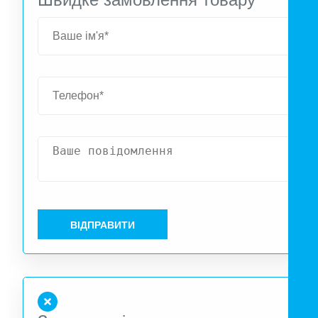
RIVER 3 Plus підтримує 4 способи заряджання: від розетк
автомобільної розетки, сонячних панелей (до 220 Вт
зарядка за 1,5 год) або генератора. Станція працю
безшумно (<30 дБ), має функцію ДБЖ <10 мс та ресур
понад 3000 циклів завдяки акумулятору LiFePO4. Компактн
розміри (234×232×156 мм) і вага лише 4,7 кг роблять ї
ідеальним супутником у поїздках. Купуйте EcoFlow RIVER 
Plus Wireless в Climagroup.ua з офіційною гарантією до 
років.
ВІДПРАВИТИ