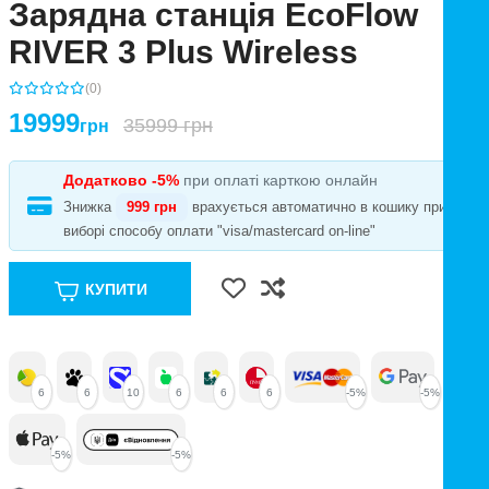
Зарядна станція EcoFlow
RIVER 3 Plus Wireless
(0)
19999
35999 грн
грн
Додатково -5%
при оплаті карткою онлайн
Знижка
999 грн
врахується автоматично в кошику при
виборі способу оплати "visa/mastercard on-line"
КУПИТИ
6
6
10
6
6
6
-5%
-5%
-5%
-5%