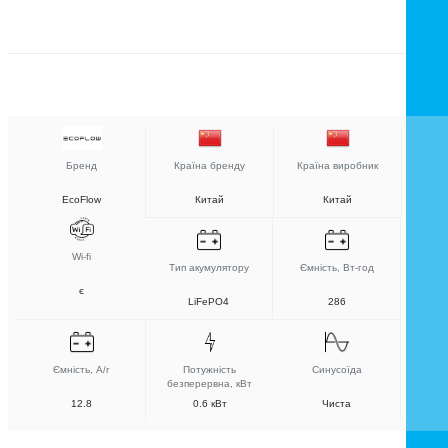
Бренд
Країна бренду
Країна виробник
EcoFlow
Китай
Китай
Wi-fi
Тип акумулятору
Ємність, Вт-год
є
LiFePO4
286
Ємність, А/г
Потужність
Синусоїда
безперервна, кВт
12.8
0.6 кВт
Чиста