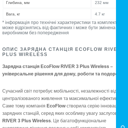
Глибина, мм
232 мм
Вага, кг
4.7 кг
* інформація про технічні характеристики та комплектацію
може відрізнятись від фактичних і може бути змінена
виробником без попередження
ОПИС ЗАРЯДНА СТАНЦІЯ ECOFLOW RIVER 3
PLUS WIRELESS
Зарядна станція EcoFlow RIVER 3 Plus Wireless –
універсальне рішення для дому, роботи та подорожей
Сучасний світ потребує мобільності, незалежності від
централізованого живлення та максимальної ефективності
Саме тому компанія
EcoFlow
створила серію інноваційни
зарядних станцій, серед яких особливу увагу заслуговує
RIVER 3 Plus Wireless
. Це багатофункціональне