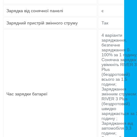
Зарядка від сонячної панелі
є
Зарядний пристрій змінного струму
Так
4 варіанти
заряджання,
безпечне
заряджання 0-
100% за 1 годину
Сонячна зарядка
увімкніть RIVER 3
Plus
(бездротовий)
всього за 1,5
години;
Заряджання
Час зарядки батареї
змінним струмом
RIVER 3 Plus
(бездротовий)
швидко
заряджається за 
годину ;
Заряджання від
автомобіля 3,3
години;