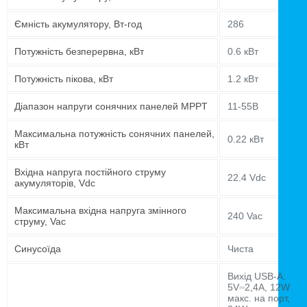
Ємність акумулятору, Вт-год
286
Потужність безперервна, кВт
0.6 кВт
Потужність пікова, кВт
1.2 кВт
Діапазон напруги сонячних панелей MPPT
11-55В
Максимальна потужність сонячних панелей,
0.22 кВт
кВт
Вхідна напруга постійного струму
22.4 Vdc
акумуляторів, Vdc
Максимальна вхідна напруга змінного
240 Vac
струму, Vac
Синусоїда
Чиста
Вихід USB-A:
5V⎓2,4A, 12W
макс. на порт,