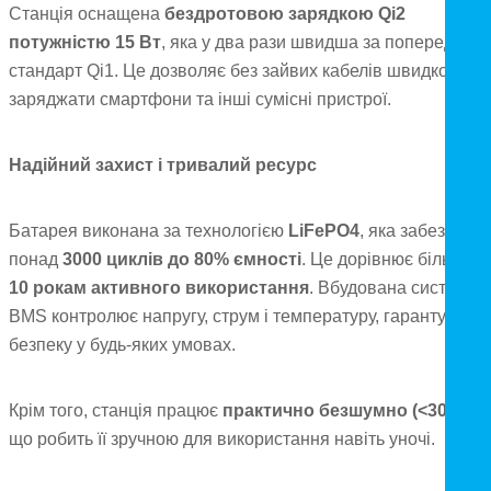
Станція оснащена
бездротовою зарядкою Qi2
потужністю 15 Вт
, яка у два рази швидша за попередній
стандарт Qi1. Це дозволяє без зайвих кабелів швидко
заряджати смартфони та інші сумісні пристрої.
Надійний захист і тривалий ресурс
Батарея виконана за технологією
LiFePO4
, яка забезпечує
понад
3000 циклів до 80% ємності
. Це дорівнює більш ні
10 рокам активного використання
. Вбудована система
BMS контролює напругу, струм і температуру, гарантуючи
безпеку у будь-яких умовах.
Крім того, станція працює
практично безшумно (<30 дБ)
,
що робить її зручною для використання навіть уночі.