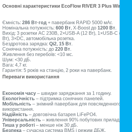
Основні характеристики EcoFlow RIVER 3 Plus Wireless
Ємність:
286 Вт·год
+ павербанк RAPID 5000 мАг.
Номінальна потужність:
600 Вт
, X-Boost до
1200 Вт
.
Вихід: 3 розетки AC 230В, 2×USB-A (12 Вт), 1×USB-C (100
Вт), 3×DC, автомобільна розетка.
Бездротова зарядка:
Qi2, 15 Вт
.
Сонячна потужність: до
220 Вт
.
Живлення без перебоїв: <10 мс.
Шум: <30 дБ.
Вага: 4,7 кг.
Гарантія: 5 років на станцію, 2 роки на павербанк.
Переваги використання
Економія часу
– швидке заряджання за 1 годину.
Екологічність
– підтримка сонячних панелей.
Мобільність
– знімний павербанк для повсякденного
використання.
Надійність
– довговічна батарея LiFePO4.
Універсальність
– живлення 90% побутових приладів.
Тиша у роботі
– менше ніж 30 дБ.
Безпека
– сучасна система BMS і режим ДБЖ.