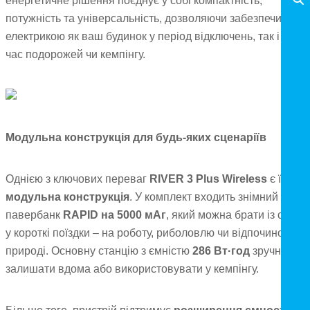
енергетичне рішення поєднує у собі компактність,
потужність та універсальність, дозволяючи забезпечити
електрикою як ваш будинок у період відключень, так і під
час подорожей чи кемпінгу.
Модульна конструкція для будь-яких сценаріїв
Однією з ключових переваг
RIVER 3 Plus Wireless
є її
модульна конструкція
. У комплект входить знімний
павербанк
RAPID на 5000 мАг
, який можна брати із собою
у короткі поїздки – на роботу, риболовлю чи відпочинок на
природі. Основну станцію з ємністю
286 Вт·год
зручно
залишати вдома або використовувати у кемпінгу.