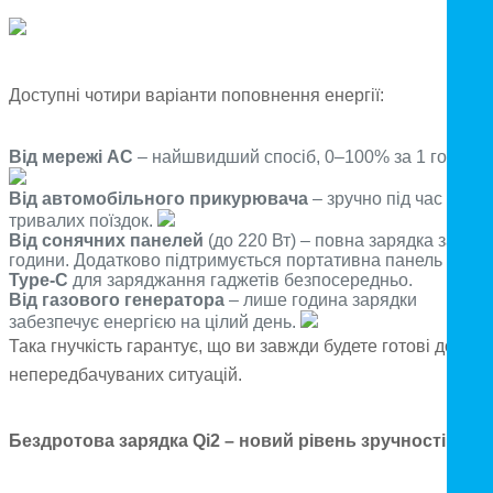
Доступні чотири варіанти поповнення енергії:
Від мережі AC
– найшвидший спосіб, 0–100% за 1 годину.
Від автомобільного прикурювача
– зручно під час
тривалих поїздок.
Від сонячних панелей
(до 220 Вт) – повна зарядка за 1,5
години. Додатково підтримується портативна панель
45 Вт
Type-C
для заряджання гаджетів безпосередньо.
Від газового генератора
– лише година зарядки
забезпечує енергією на цілий день.
Така гнучкість гарантує, що ви завжди будете готові до
непередбачуваних ситуацій.
Бездротова зарядка Qi2 – новий рівень зручності