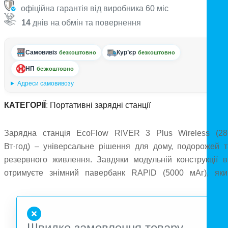
офіційна гарантія від виробника 60 міс
14
днів на обмін та повернення
Самовивіз
Кур’єр
безкоштовно
безкоштовно
НП
безкоштовно
Адреси самовивозу
КАТЕГОРІЇ
:
Портативні зарядні станції
Зарядна станція EcoFlow RIVER 3 Plus Wireless (28
Вт·год) – універсальне рішення для дому, подорожей т
резервного живлення. Завдяки модульній конструкції в
отримуєте знімний павербанк RAPID (5000 мАг), яки
зручно брати із собою, залишаючи основну станцію вдом
чи в кемпінгу. Потужність 600 Вт (X-Boost до 1200 Вт
дозволяє живити 90% побутової техніки, а бездротов
Швидке замовлення товару
зарядка Qi2 15 Вт робить користування ще комфортнішим