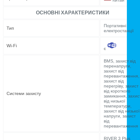
Китай
ОСНОВНІ ХАРАКТЕРИСТИКИ
Портативні
Тип
електростанції
Wi-Fi
є
BMS, захист від
перенапруги,
захист від
перевантаження,
захист від
перегріву, захист
від короткого
Системи захисту
замикання, захис
від низької
температури,
захист від низької
напруги, захист
від
перевантаження
RIVER 3 Plus