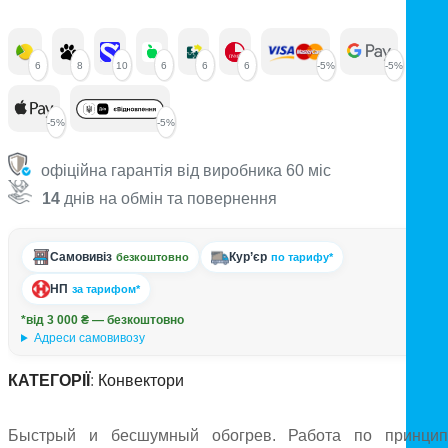
6
8
10
6
6
6
-5%
-5%
-5%
-5%
офіційна гарантія від виробника 60 міс
14
днів на обмін та повернення
Самовивіз
Кур’єр
безкоштовно
по тарифу*
НП
за тарифом*
*від 3 000 ₴ — безкоштовно
Адреси самовивозу
КАТЕГОРІЇ
:
Конвектори
Быстрый и бесшумный обогрев. Работа по принцип