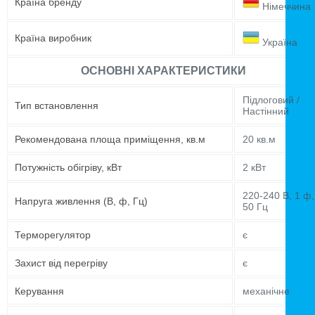
Країна бренду
Німеччина
Країна виробник
Україна
ОСНОВНІ ХАРАКТЕРИСТИКИ
Підлоговий /
Тип встановлення
Настінний
Рекомендована площа приміщення, кв.м
20 кв.м
Потужність обігріву, кВт
2 кВт
220-240 В, 1 ф,
Напруга живлення (В, ф, Гц)
50 Гц
Терморегулятор
є
Захист від перегріву
є
Керування
механічне