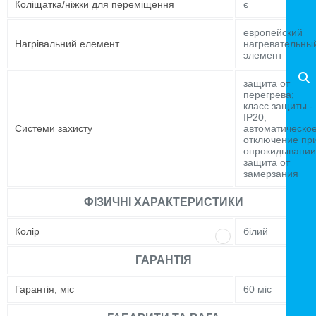
Коліщатка/ніжки для переміщення
є
европейский
Нагрівальний елемент
нагревательны
элемент
защита от
перегрева;
класс защиты -
IP20;
Системи захисту
автоматическо
отключение пр
опрокидывании
защита от
замерзания
ФІЗИЧНІ ХАРАКТЕРИСТИКИ
Колір
білий
ГАРАНТІЯ
Гарантія, міс
60 міс