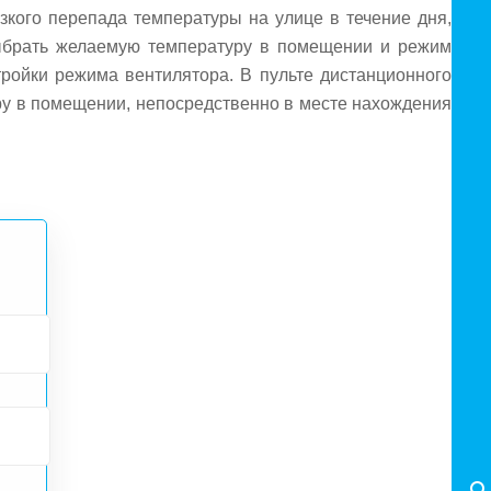
зкого перепада температуры на улице в течение дня,
выбрать желаемую температуру в помещении и режим
ройки режима вентилятора. В пульте дистанционного
ру в помещении, непосредственно в месте нахождения
 фильтром очистки от пыли, фильтр высокой очистки
 проточной водой. Двойная шумоизоляция компрессора
са энергоэффективности, быстро достигать желаемую