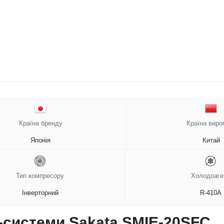
Країна бренду
Країна виро
Японія
Китай
Тип компресору
Холодоаге
Інверторний
R-410A
-системи Sakata SMIE-20SFC