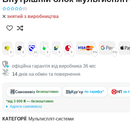
(0)
❌
знятий з виробництва
6
8
10
6
6
6
-5%
-5%
офіційна гарантія від виробника 36 міс
14
днів на обмін та повернення
Самовивіз
Кур’єр
НП
безкоштовно
по тарифу*
за 
*від 3 000 ₴ — безкоштовно
Адреси самовивозу
КАТЕГОРІЇ
:
Мультиспліт-системи