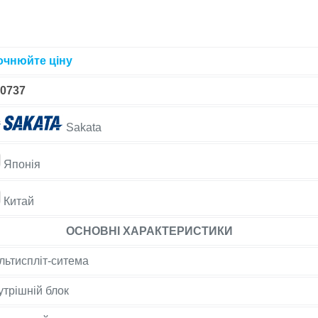
очнюйте ціну
-0737
Sakata
Японія
Китай
ОСНОВНІ ХАРАКТЕРИСТИКИ
льтиспліт-ситема
утрішній блок