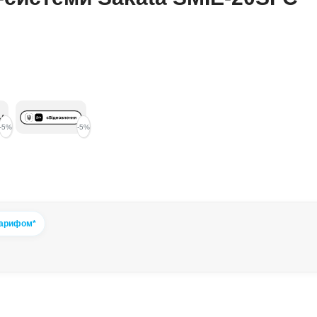
-5%
-5%
тарифом*