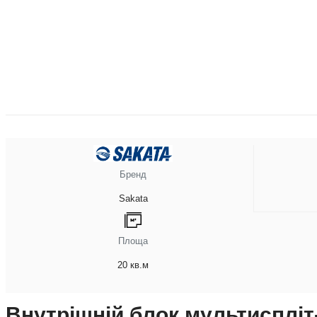
Бренд
Sakata
Площа
20 кв.м
Внутрішній блок мультиспліт