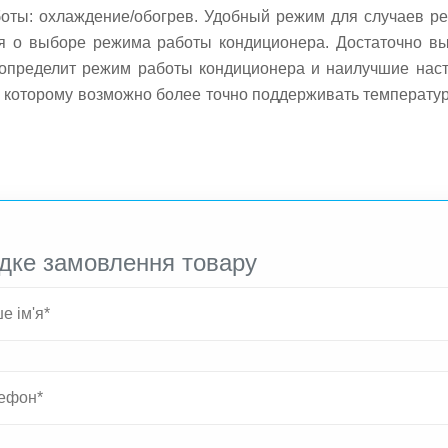
оты: охлаждение/обогрев. Удобный режим для случаев ре
ься о выборе режима работы кондиционера. Достаточно 
определит режим работы кондиционера и наилучшие наст
я которому возможно более точно поддерживать температу
окой очистки нового поколения. По сравнению с обычным
помещении. Фильтр просто очищается от загрязнений под
ологии DC Inverter позволяют достигать высокого клас
.
дке замовлення товару