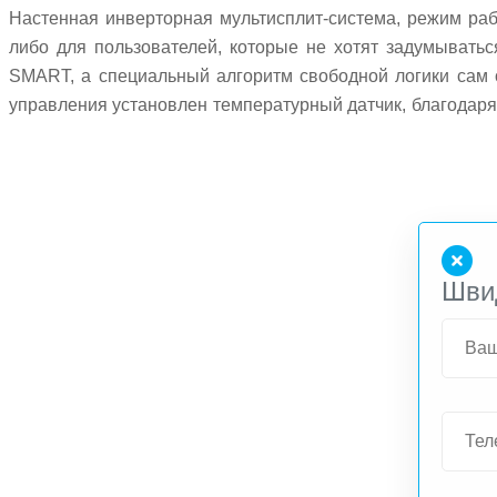
Настенная инверторная мультисплит-система, режим раб
либо для пользователей, которые не хотят задумыват
SMART, а специальный алгоритм свободной логики сам 
управления установлен температурный датчик, благодар
людей. ULTRA Hi Density фильтр является фильтром выс
удаляет более 90% пыли и других частиц из воздуха в 
позволяет снизить уровень шума внешнего блока. Техн
температуру в помещении и предотвращать ее колебания
Шви