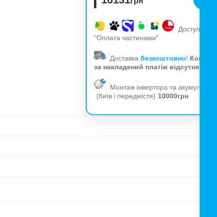
грн
Доступна
"Оплата частинами"
Доставка
безкоштовно
!
Комісія
за накладений платіж відсутня!
Монтаж інвертора та акумуляторі
(Київ і передмістя)
10000грн