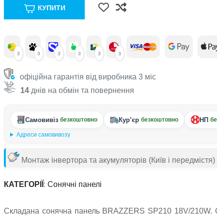
КУПИТИ
3
3
3
3
3
3
офіційна гарантія від виробника 3 міс
14
днів на обмін та повернення
Самовивіз
Кур’єр
НП
безкоштовно
безкоштовно
бе
Адреси самовивозу
Монтаж інвертора та акумуляторів
(Київ і передмістя)
КАТЕГОРІЇ
:
Сонячні панелі
Складана сонячна панель BRAZZERS SP210 18V/210W. О