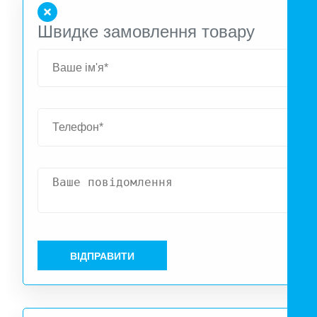
дизайн внутреннего блока. Подвод питани
Швидке замовлення товару
осуществляется к внутреннему блоку.
ВІДПРАВИТИ