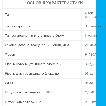
ОСНОВНІ ХАРАКТЕРИСТИКИ
Спліт-
Тип
система
Тип компресору
Звичайний
Тип встановлення внутрішнього блоку
Настінний
Рекомендована площа приміщення, кв.м
26 кв.м
Фреон
R-410A
Рівень шуму внутрішнього блоку, дБ
30 дБ
Рівень шуму зовнішнього блоку, дБ
56 дБ
Wi-Fi
нема
Потужність охолодження, кВт
2,6 кВт
Потужність обігріву, кВт
2,8 кВт