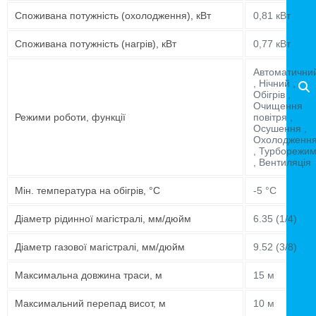
Споживана потужність (охолодження), кВт
0,81 кВт
Споживана потужність (нагрів), кВт
0,77 кВт
Автоматични
, Нічний ,
Обігрів ,
Очищення
Режими роботи, функції
повітря ,
Осушення ,
Охолодженн
, Турборежи
, Вентиляція
Мін. температура на обігрів, °C
-5 °C
Діаметр рідинної магістралі, мм/дюйм
6.35 (1/4)
Діаметр газової магістралі, мм/дюйм
9.52 (3/8)
Максимальна довжина траси, м
15 м
Максимальний перепад висот, м
10 м