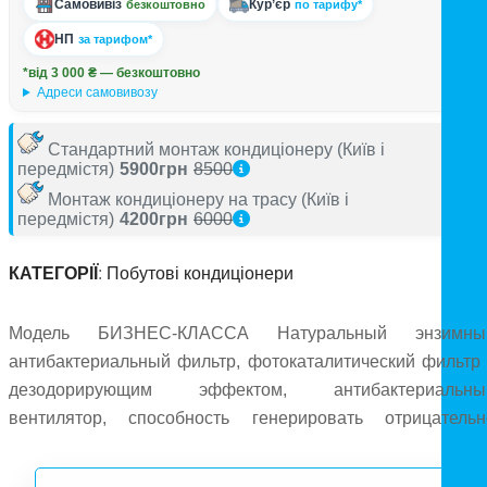
Самовивіз
Кур’єр
безкоштовно
по тарифу*
НП
за тарифом*
*від 3 000 ₴ — безкоштовно
Адреси самовивозу
Стандартний монтаж кондиціонеру
(Київ і
передмістя)
5900грн
8500
Монтаж кондиціонеру на трасу
(Київ і
передмістя)
4200грн
6000
КАТЕГОРІЇ
:
Побутові кондиціонери
Модель БИЗНЕС-КЛАССА Натуральный энзимны
антибактериальный фильтр, фотокаталитический фильтр 
дезодорирующим эффектом, антибактериальны
вентилятор, способность генерировать отрицательн
заряженные ионы, минимальный уровень шума
минимальные показатели энергопотребления, новы