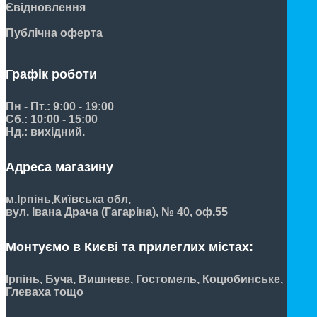
Євідновлення
Публічна оферта
Графік роботи
Пн - Пт.: 9:00 - 19:00
Сб.: 10:00 - 15:00
Нд.: вихідний.
Адреса магазину
м.Ірпінь,
Київська обл,
вул. Івана Драча (Гагаріна), № 40, оф.55
Монтуємо в Києві та прилеглих містах:
Ірпінь, Буча, Вишневе, Гостомель, Коцюбинське,
Глеваха тощо