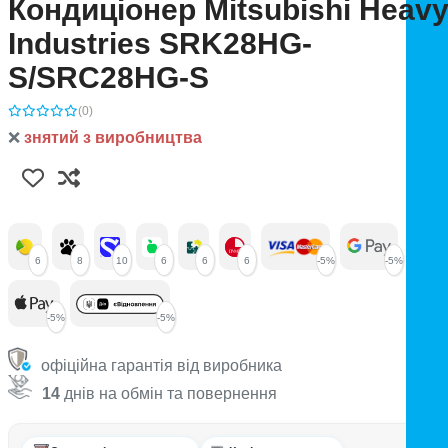
Кондиціонер Mitsubishi Heav
Industries SRK28HG-
S/SRС28HG-S
(0)
❌
знятий з виробництва
6
8
10
6
6
6
-5%
-5%
-5%
-5%
офіційна гарантія від виробника
14
днів на обмін та повернення