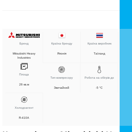
Бренд
Країна бренду
Країна виробник
Mitsubishi Heavy
Японія
Таїланд
Industries
Площа
Тип компресору
Робота на обігрів до
26 кв.м
Звичайний
-5 °C
Холодоагент
R-410A