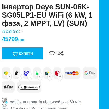
Інвертор Deye SUN-06K-
SG05LP1-EU WiFi (6 kW, 1
фаза, 2 MPPT, LV) (SUN)
(0)
45799
грн
КУПИТИ
6
6
10
6
6
6
офіційна гарантія від виробника 60 міс
14
днів на обмін та повернення