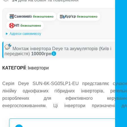
Самовивіз
Кур’єр
безкоштовно
безкоштовно
НП
безкоштовно
Адреси самовивозу
Монтаж інвертора Deye та акумуляторів
(Київ і
передмістя)
10000грн
КАТЕГОРІЇ
:
Інвертори
Серія Deye SUN-6K-SG05LP1-EU представляє сучасн
лінійку однофазних гібридних інверторів, ретельн
розроблених для ефективного керуванн
енергоспоживанням. Ці інвертори призначені дл
оптимізації зберігання та використання енергії, що робить 
ідеальними як для житлових, так і для невелики