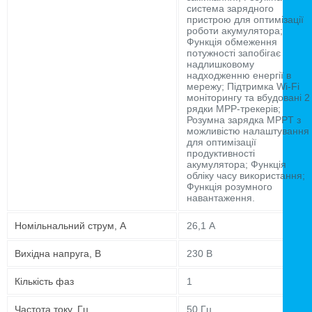
система зарядного
пристрою для оптимізації
роботи акумулятора;
Функція обмеження
потужності запобігає
надлишковому
надходженню енергії в
мережу; Підтримка Wi-Fi
моніторингу та вбудовані 2
рядки MPP-трекерів;
Розумна зарядка MPPT з
можливістю налаштування
для оптимізації
продуктивності
акумулятора; Функція
обліку часу використання;
Функція розумного
навантаження.
Номільнальний струм, А
26,1 А
Вихідна напруга, В
230 В
Кількість фаз
1
Частота току, Гц
50 Гц