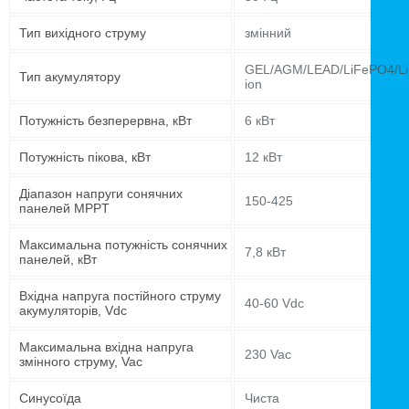
Тип вихідного струму
змінний
GEL/AGM/LEAD/LiFePO4/Li
Тип акумулятору
ion
Потужність безперервна, кВт
6 кВт
Потужність пікова, кВт
12 кВт
Діапазон напруги сонячних
150-425
панелей MPPT
Максимальна потужність сонячних
7,8 кВт
панелей, кВт
Вхідна напруга постійного струму
40-60 Vdc
акумуляторів, Vdc
Максимальна вхідна напруга
230 Vac
змінного струму, Vac
Синусоїда
Чиста