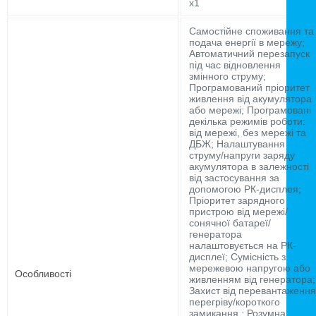
x1
Самостійне споживання та
подача енергії в мережу;
Автоматичний перезапуск
під час відновлення
змінного струму;
Програмований пріоритет
живлення від акумулятора
або мережі; Програмовані
декілька режимів роботи:
від мережі, без мережі та
ДБЖ; Налаштування
струму/напруги заряду
акумулятора в залежності
від застосування за
допомогою РК-дисплея;
Пріоритет зарядного
пристрою від мережі/
сонячної батареї/
генератора
налаштовується на РК-
дисплеї; Сумісність з
мережевою напругою або
Особливості
живленням від генератора;
Захист від перевантаження
перегріву/короткого
замикання.; Розумна