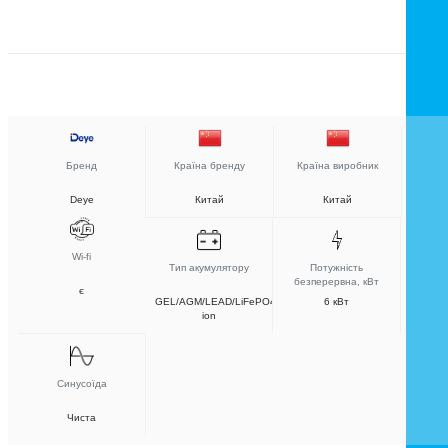
Бренд
Країна бренду
Країна виробник
Deye
Китай
Китай
Wi-fi
Тип акумулятору
Потужність
безперервна, кВт
є
GEL/AGM/LEAD/LiFePO4/Li-
6 кВт
ion
Синусоїда
Чиста