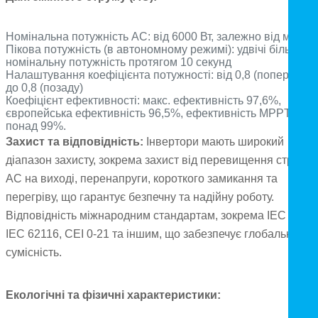
Номінальна потужність AC: від 6000 Вт, залежно від моделі
Пікова потужність (в автономному режимі): удвічі більша з
номінальну потужність протягом 10 секунд
Налаштування коефіцієнта потужності: від 0,8 (попереду)
до 0,8 (позаду)
Коефіцієнт ефективності: макс. ефективність 97,6%,
європейська ефективність 96,5%, ефективність MPPT
понад 99%.
Захист та відповідність:
Інвертори мають широкий
діапазон захисту, зокрема захист від перевищення струму
AC на виході, перенапруги, короткого замикання та
перегріву, що гарантує безпечну та надійну роботу.
Відповідність міжнародним стандартам, зокрема IEC 61727
IEC 62116, CEI 0-21 та іншим, що забезпечує глобальну
сумісність.
Екологічні та фізичні характеристики: