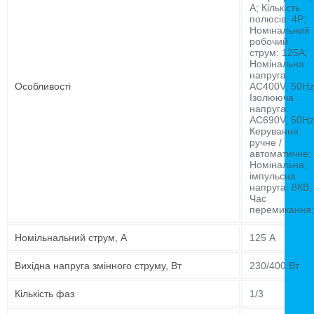
А; Кількість
полюсів: 4P;
Номінальний
робочий
струм: 125А;
Номінальна
напруга:
Особливості
AC400V, 50Hz
Ізолююча
напруга:
AC690V, 50Hz
Керування:
ручне /
автоматичне;
Номінальна;
імпульсна
напруга: 8КВ;
Час
перемикання:
Номільнальний струм, А
125 А
Вихідна напруга змінного струму, Вт
230/400 Вт
Кількість фаз
1/3