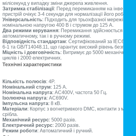
мілісекунд у випадку зміни джерела живлення.
Затримка стабілізації
: Перед перемиканням на інвертор
пристрій очікує 3-4 секунди для нормалізації його роботи.
Універсальність
: Підходить для трьохфазної мережі з
номінальною напругою 400 В і струмом до 125 А.
Два режими керування
: Перемикання здійснюється як у
автоматичному, так і в ручному режимі.
Відповідність стандартам
: Сертифікований за IEC60947
6-1 та GB/T14048.11, що гарантує високий рівень безпеки.
Міцність і довговічність
: Витримує до 5000 механічних
циклів і 2000 електричних.
Технічні характеристики
Кількість полюсів
: 4P.
Номінальний струм
: 125 А.
Номінальна напруга
: AC400V, частота 50 Гц.
Ізолююча напруга
: AC690V.
Імпульсна напруга
: 8 кВ.
Матеріали
: Корпус з вогнетривкого DMC, контакти з міді та
срібла.
Механічний ресурс
: 5000 разів.
Електричний ресурс
: 2000 разів.
Режим роботи
: Автоматичний і ручний.