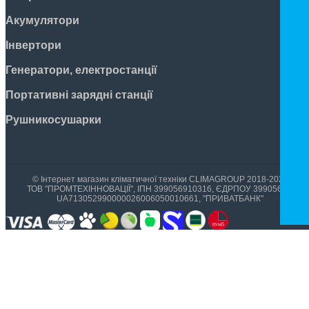
Акумулятори
Інвертори
Генератори, електростанції
Портативні зарядні станції
Рушникосушарки
© Інтернет магазин кліматичної техніки CLIMAGROUP 2018-2026
ТОВ "ПРОМТЕХІННОВАЦІЇ", ІПН 399056910316, ЄДРПОУ 39905699,
UA713052990000026006050010661, "ПРИВАТБАНК"