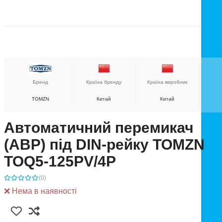
Бренд
Країна бренду
Країна виробник
TOMZN
Китай
Китай
Автоматичний перемикач
(АВР) під DIN-рейку TOMZN
TOQ5-125PV/4P
(0)
❌ Нема в наявності