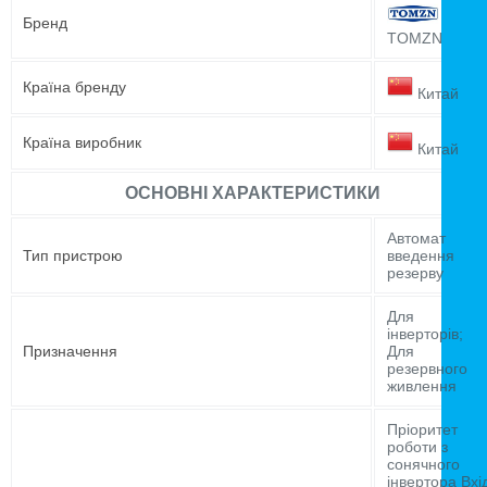
Бренд
TOMZN
Країна бренду
Китай
Країна виробник
Китай
ОСНОВНІ ХАРАКТЕРИСТИКИ
Автомат
Тип пристрою
введення
резерву
Для
інверторів;
Призначення
Для
резервного
живлення
Пріоритет
роботи з
сонячного
інвертора Вхі