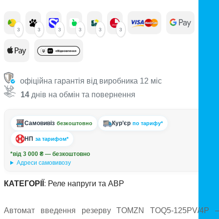
3
3
3
3
3
3
офіційна гарантія від виробника 12 міс
14
днів на обмін та повернення
Самовивіз
Кур’єр
безкоштовно
по тарифу*
НП
за тарифом*
*від 3 000 ₴ — безкоштовно
Адреси самовивозу
КАТЕГОРІЇ
:
Реле напруги та АВР
Автомат введення резерву TOMZN TOQ5-125PV/4P 