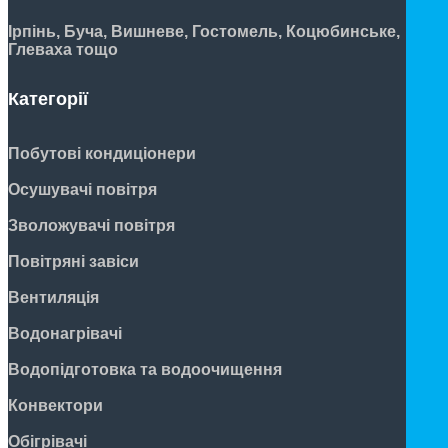
Ірпінь, Буча, Вишневе, Гостомель, Коцюбинське,
Глеваха тощо
Категорії
Побутові кондиціонери
Осушувачі повітря
Зволожувачі повітря
Повітряні завіси
Вентиляція
Водонагрівачі
Водопідготовка та водоочищення
Конвектори
Обігрівачі