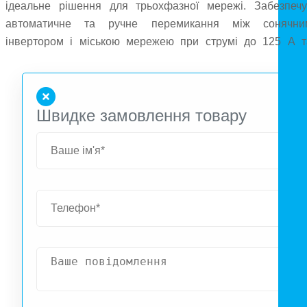
ідеальне рішення для трьохфазної мережі. Забезпечу
автоматичне та ручне перемикання між сонячни
інвертором і міською мережею при струмі до 125 А т
напрузі 230/400 В. Час перемикання — менше 10 мс
затримка для стабілізації інвертора — 3-4 с. Відповіда
стандартам IEC60947-6-1, розрахований на 500
Швидке замовлення товару
механічних і 2000 електричних циклів.