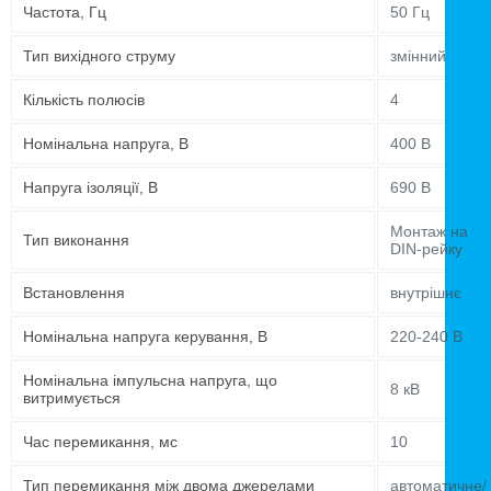
Частота, Гц
50 Гц
Тип вихідного струму
змінний
Кількість полюсів
4
Номінальна напруга, В
400 В
Напруга ізоляції, В
690 В
Монтаж на
Тип виконання
DIN-рейку
Встановлення
внутрішнє
Номінальна напруга керування, В
220-240 В
Номінальна імпульсна напруга, що
8 кВ
витримується
Час перемикання, мс
10
Тип перемикання між двома джерелами
автоматичне/