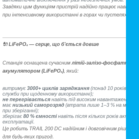
Завдяки цим функціям пристрій надійно працює навіть
при інтенсивному використанні в горах чи пустелях.
🔌
LiFePO₄ — серце, що б’ється довше
Станція оснащена сучасним
літій-залізо-фосфатним
акумулятором (LiFePO₄)
, який:
витримує
3000+ циклів заряджання
(понад 10 років
служби при щоденному використанні);
не перегрівається
навіть під високим навантаженням;
має
низький саморозряд
(втрата лише 1–3 % на місяць
при зберіганні);
зберігає
80 % ємності
навіть після кількох років активно
експлуатації.
Це робить TRAIL 200 DC надійним і довговічним рішення
для будь-яких пригод.