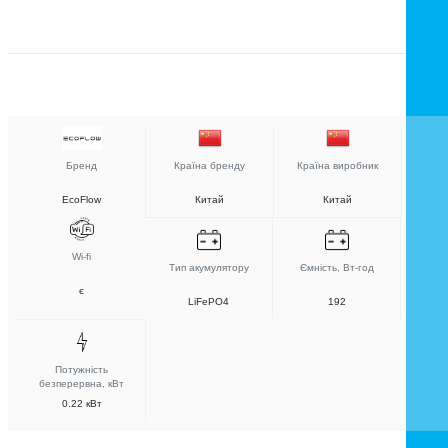
Бренд
Країна бренду
Країна виробник
EcoFlow
Китай
Китай
Wi-fi
Тип акумулятору
Ємність, Вт-год
є
LiFePO4
192
Потужність
безперервна, кВт
0.22 кВт