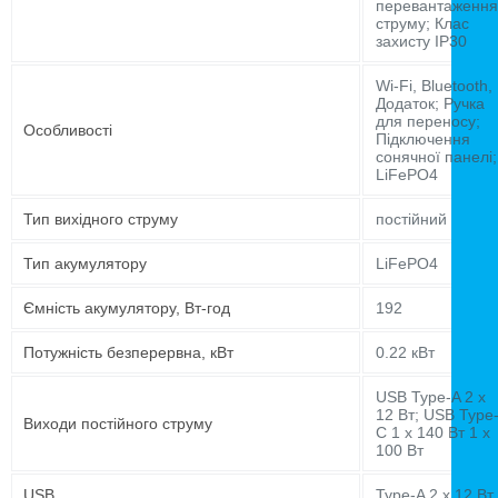
перевантаження
струму; Клас
захисту IP30
Wi-Fi, Bluetooth,
Додаток; Ручка
для переносу;
Особливості
Підключення
сонячної панелі;
LiFePO4
Тип вихідного струму
постійний
Тип акумулятору
LiFePO4
Ємність акумулятору, Вт-год
192
Потужність безперервна, кВт
0.22 кВт
USB Type-A 2 x
12 Вт; USB Type
Виходи постійного струму
C 1 x 140 Вт 1 x
100 Вт
USB
Type-A 2 x 12 Вт