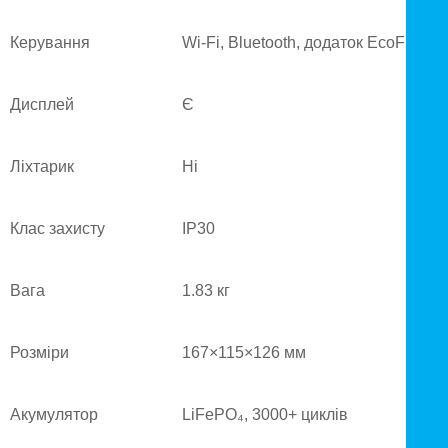
Керування
Wi-Fi, Bluetooth, додаток EcoFlow
Дисплей
Є
Ліхтарик
Ні
Клас захисту
IP30
Вага
1.83 кг
Розміри
167×115×126 мм
Акумулятор
LiFePO₄, 3000+ циклів