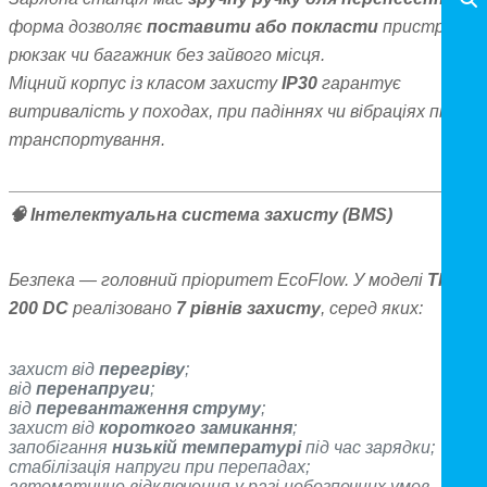
форма дозволяє
поставити або покласти
пристрій у
рюкзак чи багажник без зайвого місця.
Міцний корпус із класом захисту
IP30
гарантує
витривалість у походах, при падіннях чи вібраціях під час
транспортування.
🧠 Інтелектуальна система захисту (BMS)
Безпека — головний пріоритет EcoFlow. У моделі
TRAIL
200 DC
реалізовано
7 рівнів захисту
, серед яких:
захист від
перегріву
;
від
перенапруги
;
від
перевантаження струму
;
захист від
короткого замикання
;
запобігання
низькій температурі
під час зарядки;
стабілізація напруги при перепадах;
автоматичне відключення у разі небезпечних умов.