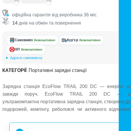
-5%
-5%
офіційна гарантія від виробника 36 міс
14
днів на обмін та повернення
Самовивіз
Кур’єр
безкоштовно
безкоштовно
НП
безкоштовно
Адреси самовивозу
КАТЕГОРІЇ
:
Портативні зарядні станції
Зарядна станція EcoFlow TRAIL 200 DC — енергія, щ
завжди поруч. EcoFlow TRAIL 200 DC — ц
ультракомпактна портативна зарядна станція, створена дл
подорожей, кемпінгу, риболовлі чи активного відпочинку
Попри свої невеликі розміри (167×115×126 мм) і вагу лиш
1,83 кг, вона має ємність 192 Вт·год, що еквівалентно шес