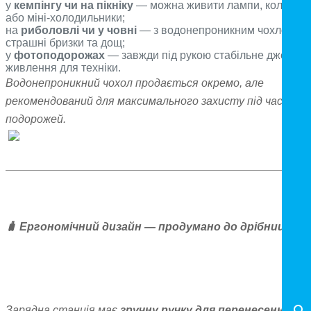
у
кемпінгу чи на пікніку
— можна живити лампи, колонки
або міні-холодильники;
на
риболовлі чи у човні
— з водонепроникним чохлом* н
страшні бризки та дощ;
у
фотоподорожах
— завжди під рукою стабільне джерело
живлення для техніки.
Водонепроникний чохол продається окремо, але
рекомендований для максимального захисту під час
подорожей.
🧳 Ергономічний дизайн — продумано до дрібниць
Зарядна станція має
зручну ручку для перенесення
, а її