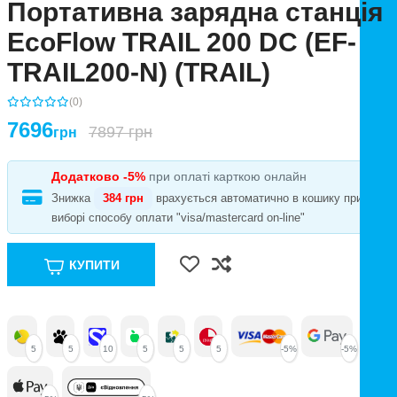
Портативна зарядна станція
EcoFlow TRAIL 200 DC (EF-
TRAIL200-N) (TRAIL)
(0)
7696
7897 грн
грн
Додатково -5%
при оплаті карткою онлайн
Знижка
384 грн
врахується автоматично в кошику при
виборі способу оплати "visa/mastercard on-line"
КУПИТИ
5
5
10
5
5
5
-5%
-5%