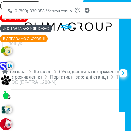
Артикул: 11-5339
0 (800) 330 353
*безкоштовно
ЗНИЖКА -3%
ДОСТАВКА БЕЗКОШТОВНО
ВІДПРАВИМО СЬОГОДНІ
5
10
Головна
Каталог
Обладнання та інструменти
Електроживлення
Портативні зарядні станції
TRAIL
200 DC (EF-TRAIL200-N)
5
5