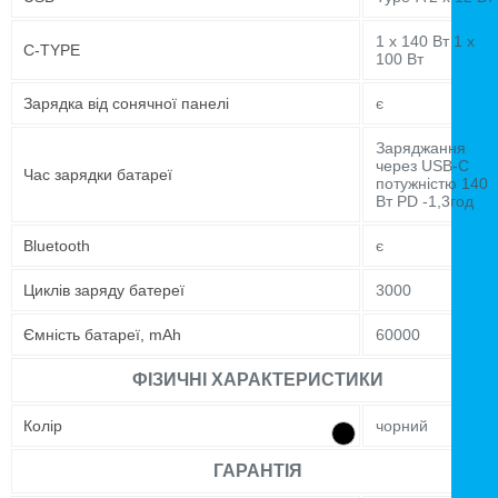
1 x 140 Вт 1 x
C-TYPE
100 Вт
Зарядка від сонячної панелі
є
Заряджання
через USB-C
Час зарядки батареї
потужністю 140
Вт PD -1,3год
Bluetooth
є
Циклів заряду батереї
3000
Ємність батареї, mAh
60000
ФІЗИЧНІ ХАРАКТЕРИСТИКИ
Колір
чорний
ГАРАНТІЯ