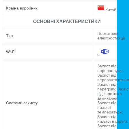
Країна виробник
Китай
ОСНОВНІ ХАРАКТЕРИСТИКИ
Портативні
Тип
електростанції
Wi-Fi
є
Захист від
перенапруги;
Захист від
перевантаження
Захист від
перегріву; Захис
від короткого
замикання;
Системи захисту
Захист від
низької
температури;
Захист від
низької напруги;
Захист від