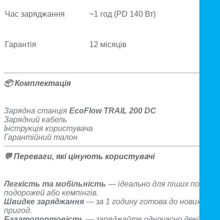
Час заряджання
~1 год (PD 140 Вт)
Гарантія
12 місяців
📦
Комплектація
Зарядна станція
EcoFlow TRAIL 200 DC
Зарядний кабель
Інструкція користувача
Гарантійний талон
💬
Переваги, які цінують користувачі
Легкість та мобільність
— ідеально для піших походів,
подорожей або кемпінгів.
Швидке заряджання
— за 1 годину готова до нових
пригод.
Багатопортовість
— заряджайте одночасно декілька