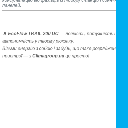
консультацію від фахівців із підбору станцій і сонячних
панелей.
🔋
EcoFlow TRAIL 200 DC
— легкість, потужність і
автономність у твоєму рюкзаку.
Візьми енергію з собою і забудь, що таке розряджені
пристрої — з
Climagroup.ua
це просто!