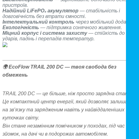
пристроїв.
Надійний LiFePO₄ акумулятор
— стабільність і
довговічність без втрати ємності.
Інтелектуальний контроль
через мобільний додаток.
Екологічність
— підтримка сонячного живлення.
Міцний корпус і система захисту
— стійкість до
ударів, падінь і перепадів температур.
🌍
EcoFlow TRAIL 200 DC — твоя свобода без
обмежень
TRAIL 200 DC — це більше, ніж просто зарядна станція.
Це компактний центр енергії, який дозволяє залишатис
на зв’язку та зарядженим навіть у найвіддаленіших
куточках світу.
Він стане незамінним помічником у походах, під час
зйомок, на дачі чи в подорожах автомобілем.