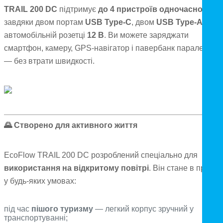
TRAIL 200 DC
підтримує
до 4 пристроїв одночасно
—
завдяки двом портам
USB Type-C
, двом
USB Type-A
і
автомобільній розетці
12 В
. Ви можете заряджати
смартфон, камеру, GPS-навігатор і павербанк паралельно
— без втрати швидкості.
🌄
Створено для активного життя
EcoFlow TRAIL 200 DC розроблений спеціально для
використання на відкритому повітрі
. Він стане в пригод
у будь-яких умовах:
під час
пішого туризму
— легкий корпус зручний у
транспортуванні;