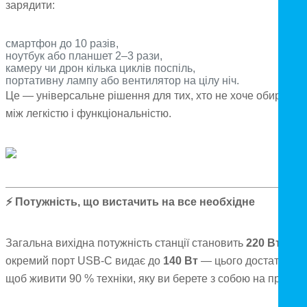
зарядити:
смартфон до 10 разів,
ноутбук або планшет 2–3 рази,
камеру чи дрон кілька циклів поспіль,
портативну лампу або вентилятор на цілу ніч.
Це — універсальне рішення для тих, хто не хоче обирати
між легкістю і функціональністю.
⚡
Потужність, що вистачить на все необхідне
Загальна вихідна потужність станції становить
220 Вт
, а
окремий порт USB-C видає до
140 Вт
— цього достатньо,
щоб живити 90 % техніки, яку ви берете з собою на природу