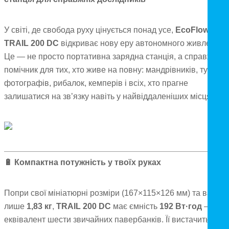
У світі, де свобода руху цінується понад усе,
EcoFlow
TRAIL 200 DC
відкриває нову еру автономного живлення.
Це — не просто портативна зарядна станція, а справжній
помічник для тих, хто живе на повну: мандрівників, туристі
фотографів, рибалок, кемперів і всіх, хто прагне
залишатися на зв’язку навіть у найвіддаленіших місцях.
🔋
Компактна потужність у твоїх руках
Попри свої мініатюрні розміри (167×115×126 мм) та вагу
лише
1,83 кг
,
TRAIL 200 DC
має ємність
192 Вт·год
— це
еквівалент шести звичайних павербанків. Її вистачить, що