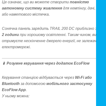
Це означає, що ви можете створити
повністю
автономну систему живлення
для кемпінгу, дачі, човн
або наметового містечка.
Сонячна панель зарядить TRAIL 200 DC приблизно за
1,5
2 години
при хорошому освітленні. Таким чином, ви
отримуєте нескінченне джерело енергії, не залежачи від
електромережі.
📱
Розумне керування через додаток EcoFlow
Керування станцією відбувається через
Wi-Fi або
Bluetooth
за допомогою
мобільного застосунку
EcoFlow App
.
У ньому можна: