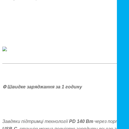
⚙️
Швидке заряджання за 1 годину
Завдяки підтримці технології
PD 140 Вт
через порт
USB-C
, станцію можна повністю зарядити всього за
1