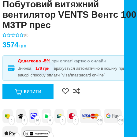
Побутовий витяжний
вентилятор VENTS Вентс 100
М3ТР прес
(0)
3574
грн
Додатково -5%
при оплаті карткою онлайн
Знижка
178 грн
врахується автоматично в кошику при
виборі способу оплати "visa/mastercard on-line"
КУПИТИ
6
8
10
6
6
6
-5%
-5%