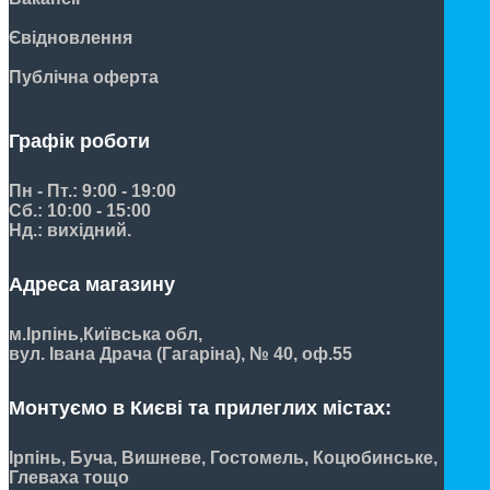
Євідновлення
Публічна оферта
Графік роботи
Пн - Пт.: 9:00 - 19:00
Сб.: 10:00 - 15:00
Нд.: вихідний.
Адреса магазину
м.Ірпінь,
Київська обл,
вул. Івана Драча (Гагаріна), № 40, оф.55
Монтуємо в Києві та прилеглих містах:
Ірпінь, Буча, Вишневе, Гостомель, Коцюбинське,
Глеваха тощо