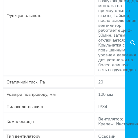
воздуховодами; Дл
монтажа на
прямоугольные
Функціональність
шахты; Таймер,
после выключения
вентилятор
работает еще 2-
30мин, затем
отключается;
Крыльчатка с
повышенным
уровнем давления
для установки на
более длинную
сеть воздуховодов
Статичний тиск, Pa
20
Розміри повітроводу, мм
100 мм
Пиловологозахист
IP34
Вентилятор;
Комплектація
Крепеж; Инструкци
Тип вентилятору
Осьовий