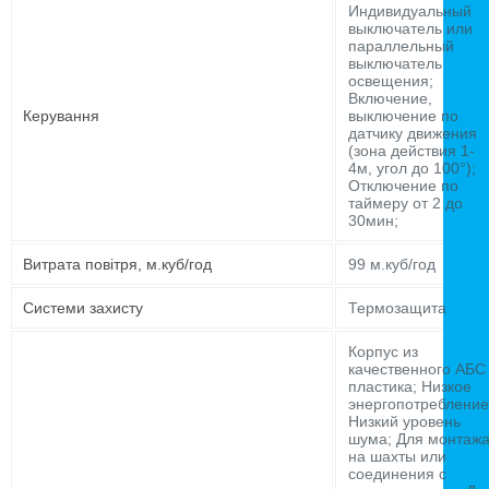
Индивидуальный
выключатель или
параллельный
выключатель
освещения;
Включение,
Керування
выключение по
датчику движения
(зона действия 1-
4м, угол до 100°);
Отключение по
таймеру от 2 до
30мин;
Витрата повітря, м.куб/год
99 м.куб/год
Системи захисту
Термозащита
Корпус из
качественного АБС
пластика; Низкое
энергопотребление
Низкий уровень
шума; Для монтаж
на шахты или
соединения с