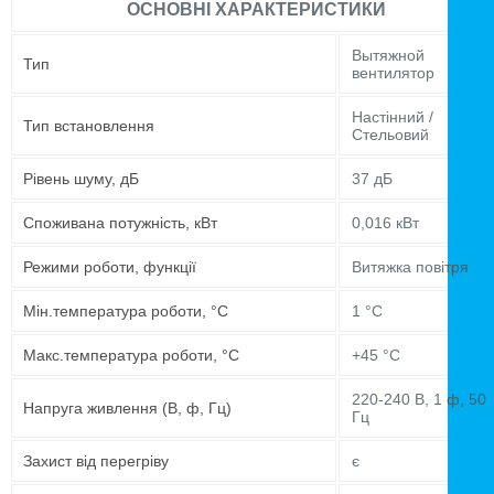
ОСНОВНІ ХАРАКТЕРИСТИКИ
Вытяжной
Тип
вентилятор
Настінний /
Тип встановлення
Стельовий
Рівень шуму, дБ
37 дБ
Споживана потужність, кВт
0,016 кВт
Режими роботи, функції
Витяжка повітря
Мін.температура роботи, °C
1 °C
Макс.температура роботи, °C
+45 °C
220-240 В, 1 ф, 50
Напруга живлення (В, ф, Гц)
Гц
Захист від перегріву
є