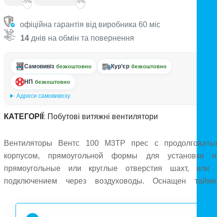
-5%
-5%
офіційна гарантія від виробника 60 міс
14
днів на обмін та повернення
Самовивіз
Кур’єр
безкоштовно
безкоштовно
НП
безкоштовно
Адреси самовивозу
КАТЕГОРІЇ
:
Побутові витяжні вентилятори
Вентиляторы Вентс 100 М3ТР прес с продолговаты
корпусом, прямоугольной формы для установки н
прямоугольные или круглые отверстия шахт, или 
подключением через воздуховоды. Оснащен тайме
задержки отключения от 2 до 30 мин и сенсором движени
действием от 1 до 4 метров и углом 100°. Качественны