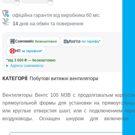
-5%
-5%
офіційна гарантія від виробника 60 міс
14
днів на обмін та повернення
Самовивіз
Кур’єр
безкоштовно
по тарифу*
НП
за тарифом*
*від 3 000 ₴ — безкоштовно
Адреси самовивозу
КАТЕГОРІЇ
:
Побутові витяжні вентилятори
Вентиляторы Вентс 100 М3В с продолговатым корпусом
прямоугольной формы для установки на прямоугольны
или круглые отверстия шахт, или с подключением чере
воздуховоды. Оснащен шнуром для включения 
выключения вентилятора. Качественный АБС пласти
корпуса и крыльчатки, двигатели с низким потреблением