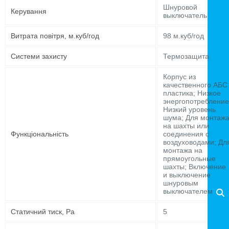
Шнуровой
Керування
выключатель
Витрата повітря, м.куб/год
98 м.куб/год
Системи захисту
Термозащита
Корпус из
качественного АБС
пластика; Низкое
энергопотребление
Низкий уровень
шума; Для монтаж
на шахты или
Функціональність
соединения с
воздуховодами; Дл
монтажа на
прямоугольные
шахты; Включение
и выключение
шнуровым
выключателем
Статичний тиск, Pa
5