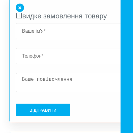
Современный и стильный внешний вид гармоничн
Швидке замовлення товару
дополнит любой интерьер.
ВІДПРАВИТИ