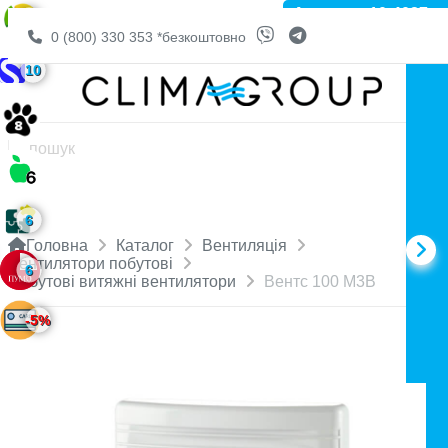
Артикул: 10-4027
6
0 (800) 330 353
*безкоштовно
10
6
Головна
Каталог
Вентиляція
Вентилятори побутові
6
Побутові витяжні вентилятори
Вентс 100 М3В
-5%