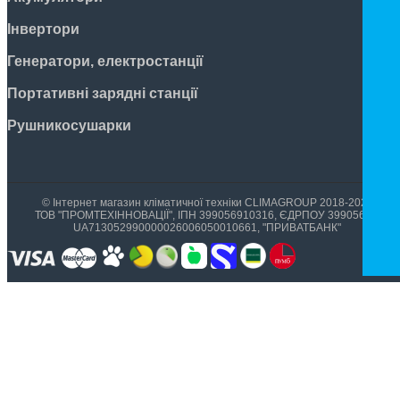
Інвертори
Генератори, електростанції
Портативні зарядні станції
Рушникосушарки
© Інтернет магазин кліматичної техніки CLIMAGROUP 2018-2026
ТОВ "ПРОМТЕХІННОВАЦІЇ", ІПН 399056910316, ЄДРПОУ 39905699,
UA713052990000026006050010661, "ПРИВАТБАНК"