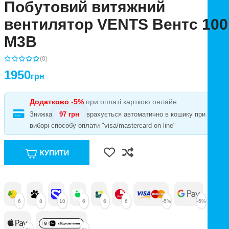
Побутовий витяжний
вентилятор VENTS Вентс 100
М3В
(0)
1950
грн
Додатково -5%
при оплаті карткою онлайн
Знижка
97 грн
врахується автоматично в кошику при
виборі способу оплати "visa/mastercard on-line"
КУПИТИ
6
8
10
6
6
6
-5%
-5%