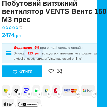
Побутовий витяжний
вентилятор VENTS Вентс 150
М3 прес
(0)
2474
грн
Додатково -5%
при оплаті карткою онлайн
Знижка
123 грн
врахується автоматично в кошику при
виборі способу оплати "visa/mastercard on-line"
КУПИТИ
6
8
10
6
6
6
-5%
-5%