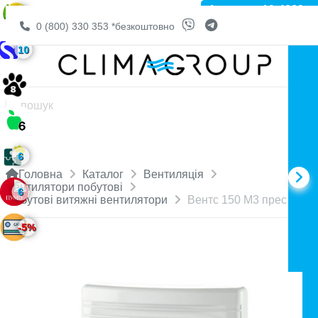
Артикул: 10-4069
6
0 (800) 330 353
*безкоштовно
10
6
Головна
Каталог
Вентиляція
Вентилятори побутові
6
Побутові витяжні вентилятори
Вентс 150 М3 прес
-5%