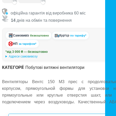
-5%
-5%
офіційна гарантія від виробника 60 міс
14
днів на обмін та повернення
Самовивіз
Кур’єр
безкоштовно
по тарифу*
НП
за тарифом*
*від 3 000 ₴ — безкоштовно
Адреси самовивозу
КАТЕГОРІЇ
:
Побутові витяжні вентилятори
Вентиляторы Вентс 150 М3 прес с продолговаты
корпусом, прямоугольной формы для установки н
прямоугольные или круглые отверстия шахт, или 
подключением через воздуховоды. Качественный АБ
пластик корпуса и крыльчатки, двигатели с низки
потреблением. Современный и стильный внешний ви