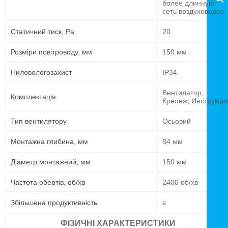
более длинную
сеть воздуховодов
Статичний тиск, Pa
20
Розміри повітроводу, мм
150 мм
Пиловологозахист
IP34
Вентилятор;
Комплектація
Крепеж; Инструкци
Тип вентилятору
Осьовий
Монтажна глибина, мм
84 мм
Діаметр монтажний, мм
150 мм
Частота обертів, об/хв
2400 об/хв
Збільшена продуктивність
є
ФІЗИЧНІ ХАРАКТЕРИСТИКИ