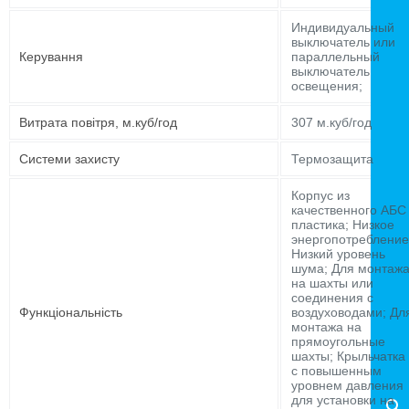
Индивидуальный
выключатель или
Керування
параллельный
выключатель
освещения;
Витрата повітря, м.куб/год
307 м.куб/год
Системи захисту
Термозащита
Корпус из
качественного АБС
пластика; Низкое
энергопотребление
Низкий уровень
шума; Для монтаж
на шахты или
соединения с
Функціональність
воздуховодами; Дл
монтажа на
прямоугольные
шахты; Крыльчатка
с повышенным
уровнем давления
для установки на