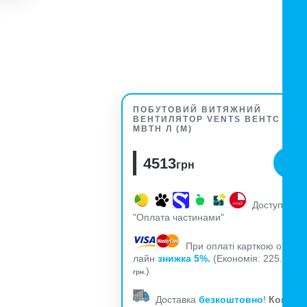
ПОБУТОВИЙ ВИТЯЖНИЙ
ВЕНТИЛЯТОР VENTS ВЕНТС 150
МВТН Л (М)
4513
грн
Доступна
"Оплата частинами"
При оплаті карткою он-
лайн
знижка 5%.
(Економія: 225.65
)
грн.
Доставка
безкоштовно
!
Комісія