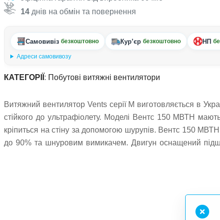
14
днів на обмін та повернення
Самовивіз
Кур’єр
НП
безкоштовно
безкоштовно
бе
Адреси самовивозу
КАТЕГОРІЇ
:
Побутові витяжні вентилятори
Витяжний вентилятор Vents серії М виготовляється в Укра
стійкого до ультрафіолету. Моделі Вентс 150 МВТН мають
кріпиться на стіну за допомогою шурупів. Вентс 150 МВТН
до 90% та шнуровим вимикачем. Двигун оснащений підшип
вентилятор під будь-яким кутом. Зворотний клапан можна 