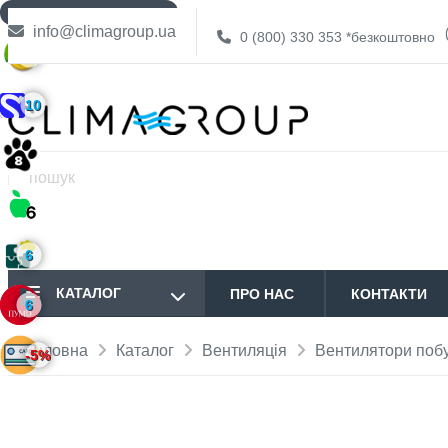
ДОСТАВКА БЕЗКОШТОВНО
info@climagroup.ua
0 (800) 330 353
*безкоштовно
6
10
6
КАТАЛОГ
ПРО НАС
КОНТАКТИ
6
Головна
Каталог
Вентиляція
Вентилятори побу
-5%