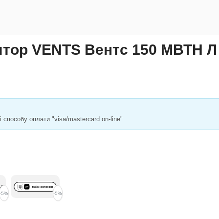
тор VENTS Вентс 150 МВТН Л 
способу оплати "visa/mastercard on-line"
-5%
-5%