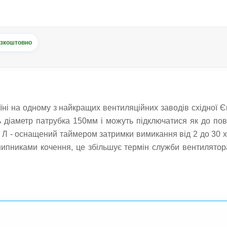
зкоштовно
їні на одному з найкращих вентиляційних заводів східної Є
 діаметр патрубка 150мм і можуть підключатися як до пов
 Л - оснащений таймером затримки вимикання від 2 до 30 хв
никами кочення, це збільшує термін служби вентилятора 
купити та встановити окремо.