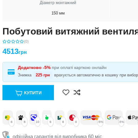
Діаметр монтажний
150 мм
Побутовий витяжний вентиля
(0)
4513
грн
Додатково -5%
при оплаті карткою онлайн
Знижка
225 грн
врахується автоматично в кошику при виборі 
КУПИТИ
6
8
10
6
6
6
-5%
-5%
офіційна гарантія від виробника 60 міс