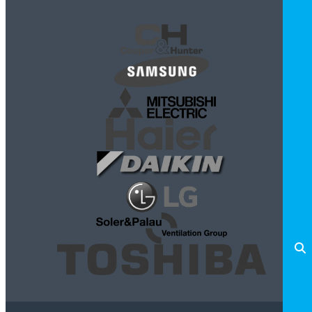
произведение искусства
в сочетании с передовыми
технологиями, начиная от оребренных труб
теплообменников, супер современных компрессоров
до многофункциональных плат управления с
всевозможными датчиками, сенсорами и уставками.
Если для Вас важен комфорт, важно качество, стиль,
имидж и статус – кондиционеры Мицубиси Электрик -
это Ваш выбор.
Модельный ряд систем кондиционирования
представлен в очень широком диапазоне: бытовые
настенные кондиционеры, мульти-сплит системы с
различными внутренними блоками,
полупромышленные кондиционеры кассетного,
канального, напольно-потолочного типа, тепловые
насосы, мульти – зональные City Multi системы.
Компания
Climagroup является официальным