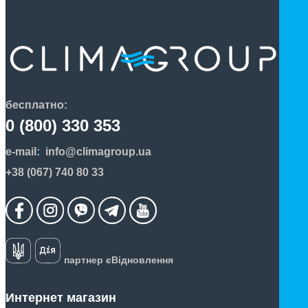
партнером бренда
Mitsubishi Electric в Киеве и во
всей Украине. Купить кондиционер Мицубиси
Электрик, выполнить установку кондиционера ME,
проводить регулярное обслуживание в нашей
торгово-монтажной компании CLIMAGROUP очень
просто – Вы можете заказать кондиционер онлайн
бесплатно:
или позвонив нам по телефону. Мы обеспечим
0 (800) 330 353
качественный монтаж, бесплатную доставку
e-mail:
info@climagroup.ua
кондиционеров по всей Украине, самые низки цены
+38 (067) 740 80 33
на кондиционеры Mitsubishi Electric
партнер єВідновлення
Интернет магазин