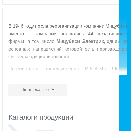
В 1946 году после реорганизации компании Мицубиси
вместо 1 компании появились 44 независимые
фирмы, в том числе
Мицубиси Электрик
, одним из
основных направлений которой есть производство
систем кондиционирования.
Производство кондиционеров Mitsubishi Electric
расположено в разных странах и городах – Японии,
Таиланде, Шотландии. Сейчас компания Мицубиси
Читать дальше
является одним из
лидеров отрасли во всем мире
.
Кондиционеры Mitsubishi Electric узнаваемы и
пользуются большой популярностью
в США,
Европе и Азии. Многие сторонние производители
Каталоги продукции
гордятся и декларируют наличие компрессора от
Mitsubishi Electric в своем оборудовании.