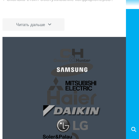
Бытовой кондиционер, сплит - система нуждается 
своевременном обслуживании, так же как 
Читать дальше
промышленные кондиционеры. Как правило, пр
отсутствии сервисного обслуживания кондиционеров 
установленные сроки поставщик снимает с себ
✘гарантийные обязательства.
Что именно включает сервисное обслуживание спли
систем:
☑Осмотр состояния внутренних и наружных блоков
☑Осмотр надежности крепления наружных и внутренни
блока
☑Проверка соединений электрических цепей, подтяжк
зажимов на клеммных колодках
☑Тестирование правильности работы кондиционера 
различных режимах
☑Чистка фильтров на внутреннем блоке