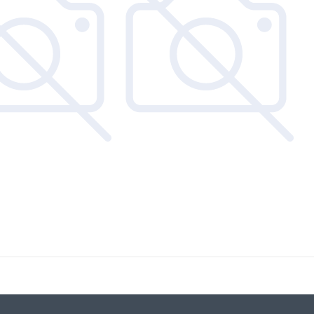
что позволило стать самофинансирующейся компанией с по
работа на рынке Украины помогла собрать огромное количе
цам действительно нравится качество, дизайн и функ
ие.
 от Soler & Palau – это динамичная сила, приносящая
ы и другое оборудование Soler&Palau в официальном маг