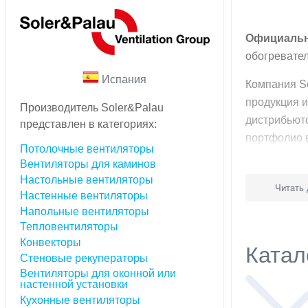
Официальны
обогревател
Испания
Компания So
продукция и
Производитель Soler&Palau
дистрибьют
представлен в категориях:
портфолио 
Потолочные вентиляторы
Вентиляторы для каминов
Философия S
Настольные вентиляторы
Читать
Запатентов
Настенные вентиляторы
За весь пер
Напольные вентиляторы
инновациях
Тепловентиляторы
Интернацио
Конвекторы
Катал
Заводы ком
Стеновые рекуператоры
ежегодно. Э
Вентиляторы для оконной или
Самофинан
настенной установки
Одной из си
Кухонные вентиляторы