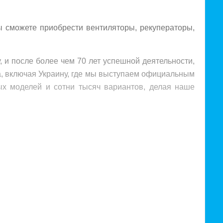
вы сможете приобрести вентиляторы, рекуператоры,
 и после более чем 70 лет успешной деятельности,
а, включая Украину, где мы выступаем официальным
ых моделей и сотни тысяч вариантов, делая наше
ьной до сих пор, включает такие принципы:
тов, что свидетельствует о постоянном развитии и
 примерно 5 миллионов вентиляционных установок
устанавливается где-то в мире каждые 7 секунд.
естированию прибыли в технологии, производство и