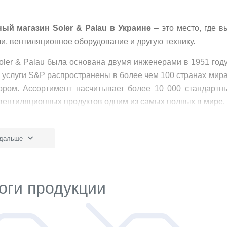
й магазин Soler & Palau в Украине
– это место, где 
и, вентиляционное оборудование и другую технику.
ler & Palau была основана двумя инженерами в 1951 году,
 услуги S&P распространены в более чем 100 странах мир
ором. Ассортимент насчитывает более 10 000 стандартн
вентиляционных продуктов одним из самых полных в мире.
oler & Palau, заложенная в ее основу и оставшаяся актуал
 дальше
анная технология:
иод истории компании S&P было зарегистрировано 80 патен
.
нализация и рост:
оги продукции
пании расположены в Европе, Азии и Америке, производя
то означает, что продукция Soler & Palau Ventilation Group 
сирование:
льных сторон S&P является постоянное внимание к реинв