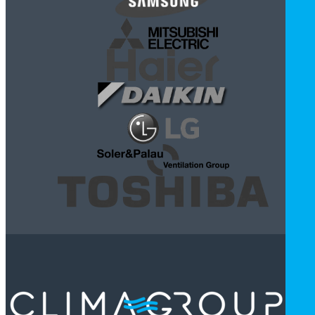
Бытовые вентиляторы для санузлов различают за таким
особенностями:
По расходу воздуха – это тот объём воздуха, которы
вентилятор способен удалить из комнаты за 1 час
Напомним, усредненный показатель кратност
воздухообмена в ванной и туалете 7-10 раз в час. 
основном бытовые вентиляторы для вытяжки из ванной 
туалета стандартных мощностей: 100м3/час, 200м3/час
300-350м3/час.
Исходя из производительности вентилятор
стандартизированы и монтажные диаметры для отверсти
и воздуховода, в основном это 100мм, 120мм и 150мм.
Вентиляторы могут быть укомплектованы различным
системами управления. Самые распространенные 
недорогие вентиляторы вытяжек подключается н
обычный выключатель отдельно или параллельн