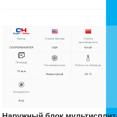
Бренд
Страна бренда
Страна
производитель
COOPER&HUNTER
США
Китай
Площадь
Тип компрессора
Робота на обігрів до
70 кв.м
Инверторный
-20 °C
Холодоагент
R-32
Наружный блок мультисплит