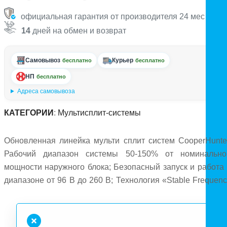
официальная гарантия от производителя 24 мес
14
дней на обмен и возврат
Самовывоз
Курьер
бесплатно
бесплатно
НП
бесплатно
Адреса самовывоза
КАТЕГОРИИ
:
Мультисплит-системы
Обновленная линейка мульти сплит систем CooperHunter
Рабочий диапазон системы 50-150% от номинально
мощности наружного блока; Безопасный запуск и работа 
диапазоне от 96 В до 260 В; Технология «Stable Frequenc
Control» – плавная и стабильная работа на сверхнизки
частотах (15 Гц); Noise Analysis Technology – практичес
бесшумная работа внутреннего и наружного блоков