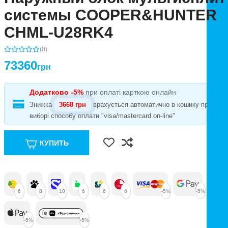
системы COOPER&HUNTER
CHML-U28RK4
(0)
73360
грн
Додатково -5%
при оплаті карткою онлайн
Знижка
3668 грн
врахується автоматично в кошику при
виборі способу оплати "visa/mastercard on-line"
КУПИТЬ
6
8
10
6
6
6
-5%
-5%
-5%
-5%