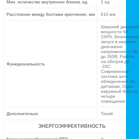
Мин. количество внутренних блоков, ед
2 ед
Расстояние между болтами крепления, мм
610 мм
Широкий диапазо
мощности 50-
150%; Безопасны
запуск в широком
диапазоне
напряжения от 96
до 260В; Работа
на обогрев до
Функциональность
-20С;
Современная
система анти
обледенения, по
датчикам; Один
наружный блок на
четыре
помещения
Дополнительно
Тихий
ЭНЕРГОЭФФЕКТИВНОСТЬ