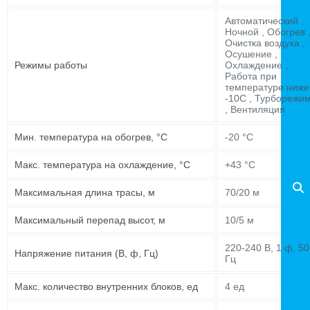
Автоматический ,
Ночной , Обогрев 
Очистка воздуха ,
Осушение ,
Режимы работы
Охлаждение ,
Работа при
температуре ниже
-10C , Турборежи
, Вентиляция
Мин. температура на обогрев, °C
-20 °C
Макс. температура на охлаждение, °C
+43 °C
Максимальная длина трасы, м
70/20 м
Максимальный перепад высот, м
10/5 м
220-240 В, 1 ф, 50
Напряжение питания (В, ф, Гц)
Гц
Макс. количество внутренних блоков, ед
4 ед