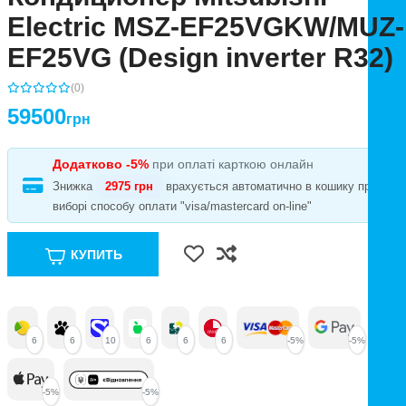
Electric MSZ-EF25VGKW/MUZ-
EF25VG (Design inverter R32)
(0)
59500
грн
Додатково -5%
при оплаті карткою онлайн
Знижка
2975 грн
врахується автоматично в кошику при
виборі способу оплати "visa/mastercard on-line"
КУПИТЬ
6
6
10
6
6
6
-5%
-5%
-5%
-5%