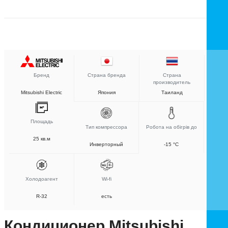
Бренд
Страна бренда
Страна
производитель
Mitsubishi Electric
Япония
Таиланд
Площадь
Тип компрессора
Робота на обігрів до
25 кв.м
Инверторный
-15 °C
Холодоагент
Wi-fi
R-32
есть
Кондиционер Mitsubishi