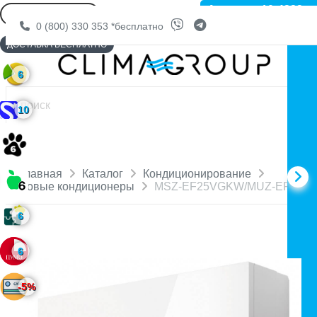
Артикул: 10-4222
0 (800) 330 353
*бесплатно
ДОСТАВКА БЕСПЛАТНО
6
10
Главная
Каталог
Кондиционирование
Бытовые кондиционеры
MSZ-EF25VGKW/MUZ-EF25V
6
6
-5%