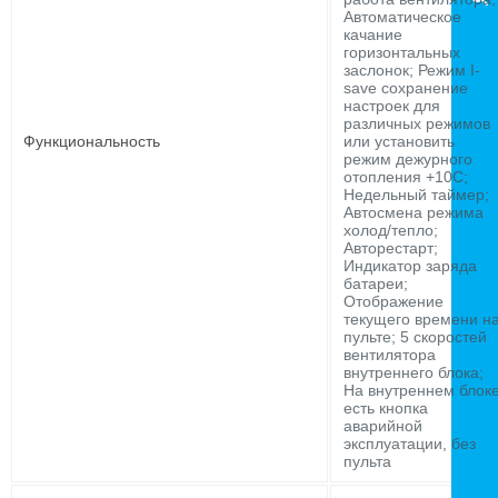
Автоматическое
качание
горизонтальных
заслонок; Режим I-
save сохранение
настроек для
различных режимов
Функциональность
или установить
режим дежурного
отопления +10С;
Недельный таймер;
Автосмена режима
холод/тепло;
Авторестарт;
Индикатор заряда
батареи;
Отображение
текущего времени н
пульте; 5 скоростей
вентилятора
внутреннего блока;
На внутреннем блок
есть кнопка
аварийной
эксплуатации, без
пульта