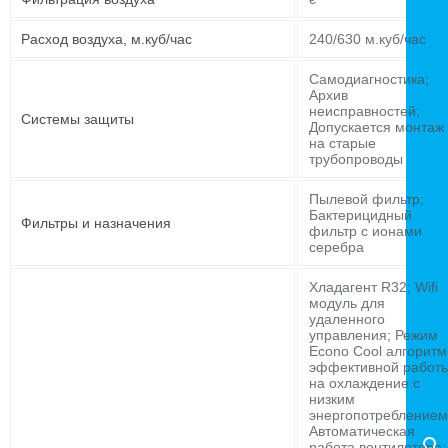
Расход воздуха, м.куб/час
240/630 м.куб/час
Самодиагностика;
Архив
неисправностей;
Системы защиты
Допускается монтаж
на старые
трубопроводы
Пылевой фильтр;
Бактерицидный
Фильтры и назначения
фильтр с ионами
серебра
Хладагент R32; Wifi
модуль для
удаленного
управления; Режим
Econo Cool алгоритм
эффективной работ
на охлаждение с
низким
энергопотреблением
Автоматическая
работа вентилятора;