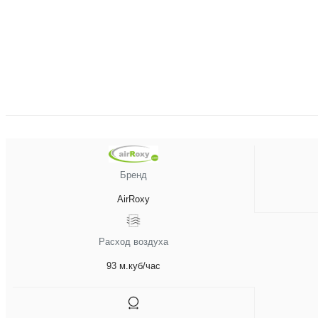
Бренд
AirRoxy
Расход воздуха
93 м.куб/час