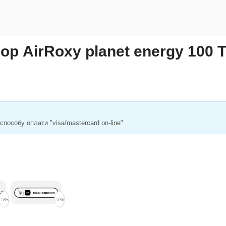
 AirRoxy planet energy 100 
пособу оплати "visa/mastercard on-line"
-5%
-5%