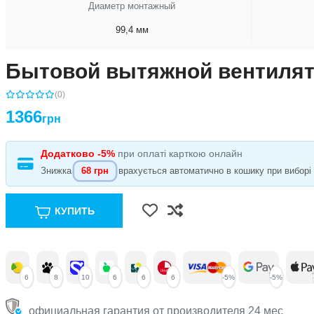
Диаметр монтажный
99,4 мм
Бытовой вытяжной вентилятор
(0)
1366
грн
Додатково -5%
при оплаті карткою онлайн
Знижка
68 грн
врахується автоматично в кошику при виборі с
КУПИТЬ
6
8
10
6
6
6
-5%
-5%
официальная гарантия от производителя 24 мес