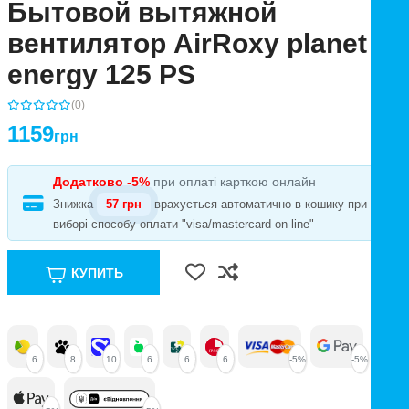
Бытовой вытяжной
вентилятор AirRoxy planet
energy 125 PS
(0)
1159
грн
Додатково -5%
при оплаті карткою онлайн
Знижка
57 грн
врахується автоматично в кошику при
виборі способу оплати "visa/mastercard on-line"
КУПИТЬ
6
8
10
6
6
6
-5%
-5%