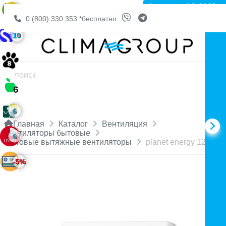
Артикул: 10-4143
6
0 (800) 330 353
*бесплатно
10
6
Главная
Каталог
Вентиляция
Вентиляторы бытовые
6
Бытовые вытяжные вентиляторы
planet energy 125 PS
-5%