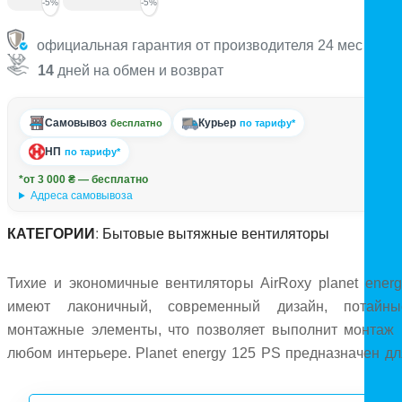
-5%
-5%
официальная гарантия от производителя 24 мес
14
дней на обмен и возврат
Самовывоз
Курьер
бесплатно
по тарифу*
НП
по тарифу*
*от 3 000 ₴ — бесплатно
Адреса самовывоза
КАТЕГОРИИ
:
Бытовые вытяжные вентиляторы
Тихие и экономичные вентиляторы AirRoxy planet energ
имеют лаконичный, современный дизайн, потайны
монтажные элементы, что позволяет выполнит монтаж 
любом интерьере. Planet energy 125 PS предназначен дл
установки на стену или потолок, оснащен подшипникам
скольжения, расход воздуха 140 м³/час. Управлени