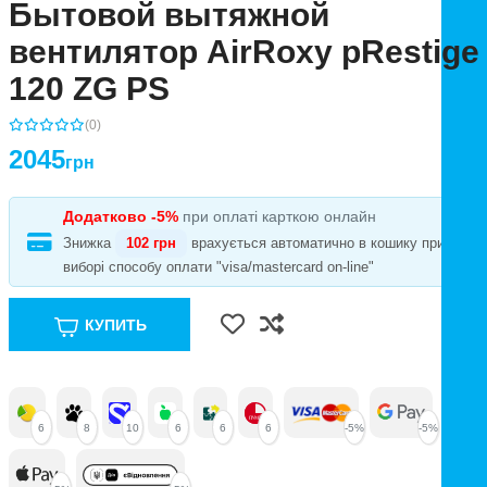
Бытовой вытяжной
вентилятор AirRoxy pRestige
120 ZG PS
(0)
2045
грн
Додатково -5%
при оплаті карткою онлайн
Знижка
102 грн
врахується автоматично в кошику при
виборі способу оплати "visa/mastercard on-line"
КУПИТЬ
6
8
10
6
6
6
-5%
-5%