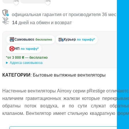
-5%
-5%
официальная гарантия от производителя 36 мес
14
дней на обмен и возврат
Самовывоз
Курьер
бесплатно
по тарифу*
НП
по тарифу*
*от 3 000 ₴ — бесплатно
Адреса самовывоза
КАТЕГОРИИ
:
Бытовые вытяжные вентиляторы
Настенные вентиляторы Airroxy серии pRestige отличаютс
наличием гравитационных жалюзи которые перекрываю
обратны поток воздуха, и по сути служат обратны
клапаном. Вентилятор имеет стильную квадратную форм
и подходит для современных интерьеров. Максимальны
расход воздуха составляет 126м³/час. Вентилятор 