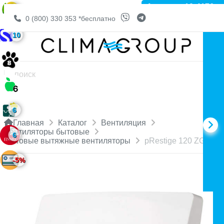
Артикул: 10-4176
6
0 (800) 330 353
*бесплатно
10
6
Главная
Каталог
Вентиляция
Вентиляторы бытовые
6
Бытовые вытяжные вентиляторы
pRestige 120 ZG PS
-5%