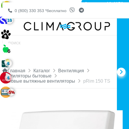
Артикул: 10-4156
6
0 (800) 330 353
*бесплатно
10
6
Главная
Каталог
Вентиляция
Вентиляторы бытовые
6
Бытовые вытяжные вентиляторы
pRim 150 TS
-5%