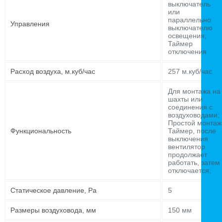
выключатель
или
параллельно
Управления
выключателю
освещения;
Таймер
отключения
Расход воздуха, м.куб/час
257 м.куб/час
Для монтажа на
шахты или
соединения с
воздуховодами;
Простой монтаж
Функциональность
Таймер, после
выключения
вентилятор
продолжает
работать, затем
отключается;
Статическое давление, Pa
5
Размеры воздуховода, мм
150 мм