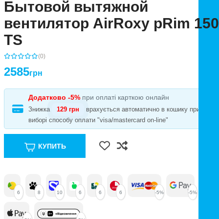
Бытовой вытяжной
вентилятор AirRoxy pRim 150
TS
(0)
2585
грн
Додатково -5%
при оплаті карткою онлайн
Знижка
129 грн
врахується автоматично в кошику при
виборі способу оплати "visa/mastercard on-line"
КУПИТЬ
6
8
10
6
6
6
-5%
-5%