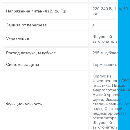
220-240 В, 1 ф, 50
Напряжение питания (В, ф, Гц)
Гц
Защита от перегрева
є
Шнуровой
Управления
выключатель
Расход воздуха, м.куб/час
295 м.куб/час
Системы защиты
Термозащита
Корпус из
качественного АБС
пластика; Низкое
энергопотребление
Низкий уровень
шума; Высокая
Функциональность
степень защиты от
воды; Световой
индикатор работы
вентилятора;
Шнуровой
выключатель;