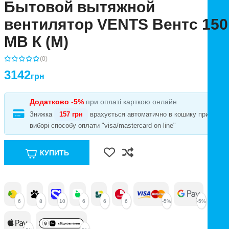
Бытовой вытяжной
вентилятор VENTS Вентс 150
МВ К (М)
(0)
3142
грн
Додатково -5%
при оплаті карткою онлайн
Знижка
157 грн
врахується автоматично в кошику при
виборі способу оплати "visa/mastercard on-line"
КУПИТЬ
6
8
10
6
6
6
-5%
-5%