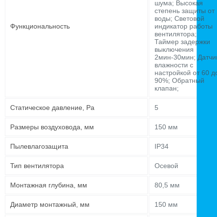
шума; Высокая
степень защиты от
воды; Световой
Функциональность
индикатор работы
вентилятора;
Таймер задержки
выключения
2мин-30мин; Датчи
влажности с
настройкой от 60 д
90%; Обратный
клапан;
Статическое давление, Pa
5
Размеры воздуховода, мм
150 мм
Пылевлагозащита
IP34
Тип вентилятора
Осевой
Монтажная глубина, мм
80,5 мм
Диаметр монтажный, мм
150 мм