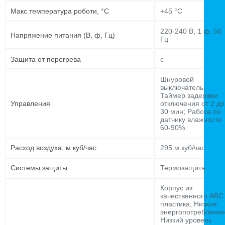
Макс.температура роботи, °C
+45 °C
220-240 В, 1 ф, 50
Напряжение питания (В, ф, Гц)
Гц
Защита от перегрева
є
Шнуровой
выключатель;
Таймер задержки
Управления
отключения от 2 до
30 мин; Работа по
датчику влажности
60-90%
Расход воздуха, м.куб/час
295 м.куб/час
Системы защиты
Термозащита
Корпус из
качественного АБС
пластика; Низкое
энергопотребление
Низкий уровень