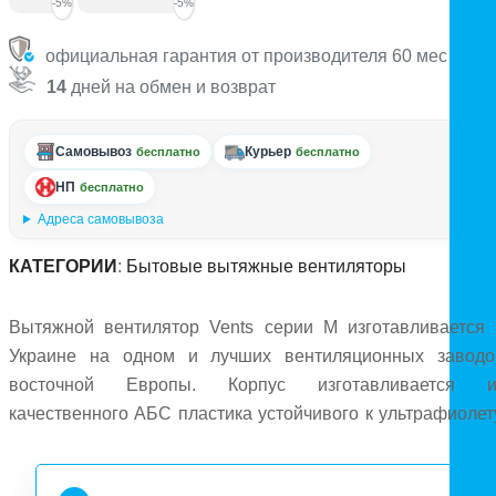
-5%
-5%
официальная гарантия от производителя 60 мес
14
дней на обмен и возврат
Самовывоз
Курьер
бесплатно
бесплатно
НП
бесплатно
Адреса самовывоза
КАТЕГОРИИ
:
Бытовые вытяжные вентиляторы
Вытяжной вентилятор Vents серии М изготавливается 
Украине на одном и лучших вентиляционных заводо
восточной Европы. Корпус изготавливается и
качественного АБС пластика устойчивого к ультрафиолету
Модели Вентс 150 МВТН К имеют диаметр патрубка 150м
и могут подключаться как к воздуховоду, так и напрямую 