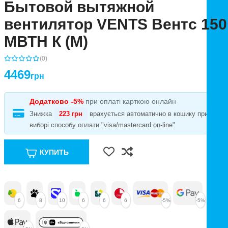
Бытовой вытяжной
вентилятор VENTS Вентс 150
МВТН К (М)
(0)
4469
грн
Додатково -5%
при оплаті карткою онлайн
Знижка
223 грн
врахується автоматично в кошику при
виборі способу оплати "visa/mastercard on-line"
КУПИТЬ
6
8
10
6
6
6
-5%
-5%