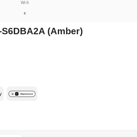
Wi-fi
є
-S6DBA2A (Amber)