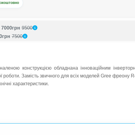
зкоштовно
7000грн
9500
0грн
7500
леною конструкцією обладнана інноваційним інверторн
 роботи. Замість звичного для всіх моделей Gree фреону R4
нічні характеристики.