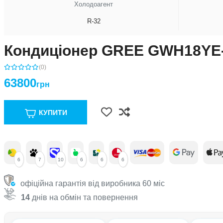
Холодоагент
R-32
Кондиціонер GREE GWH18YE
(0)
63800
грн
КУПИТИ
6
7
10
6
6
6
офіційна гарантія від виробника 60 міс
14
днів на обмін та повернення