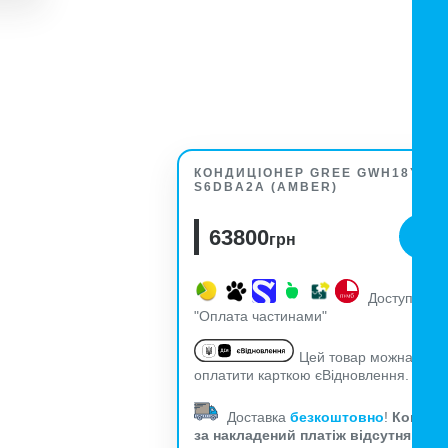
КОНДИЦІОНЕР GREE GWH18YE-
S6DBA2A (AMBER)
63800
грн
Доступна
"Оплата частинами"
Цей товар можна
оплатити карткою єВідновлення.
Доставка
безкоштовно
!
Комісія
за накладений платіж відсутня!