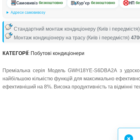
Самовивіз
Кур’єр
НП
безкоштовно
безкоштовно
бе
Адреси самовивозу
Стандартний монтаж кондиціонеру
(Київ і передмістя)
Монтаж кондиціонеру на трасу
(Київ і передмістя)
470
КАТЕГОРІЇ
:
Побутові кондиціонери
Преміальна серія Модель GWH18YE-S6DBA2A з удоскона
найбільшою кількістю функцій для максимально ефективної
ефективніший на 8%. Висока продуктивність та відмінні тех