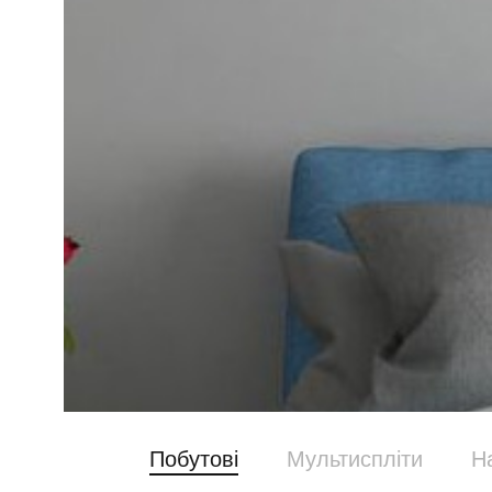
Побутові
Мультиспліти
Н