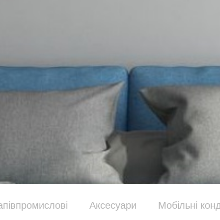
апівпромислові
Аксесуари
Мобільні конд